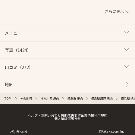
さらに表示
メニュー
写真
（1434）
口コミ
（272）
地図
TOP
神奈川県
神奈川県 焼肉
横浜市 焼肉
横浜駅周辺 焼肉
横浜駅 焼
ヘルプ・お問い合わせ
機能改善要望
企業情報
利用規約
個人情報保護方針
©Kakaku.com, Inc.