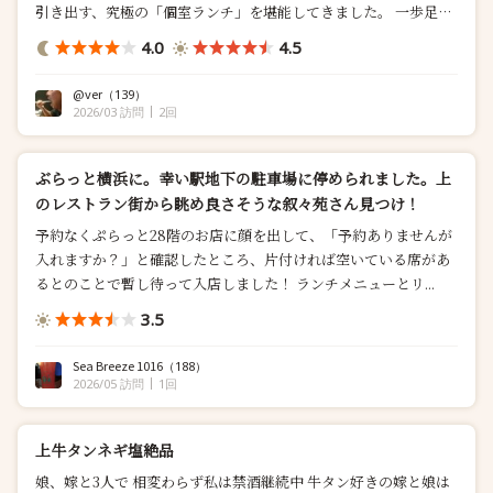
引き出す、究極の「個室ランチ」を堪能してきました。 ​一歩足を
踏み入れれば、そこは喧騒から切り離された別世界。 窓の外に広
4.0
4.5
がる眩いばかりの青空を肴に、まずは肉の聖...
@ver
（139）
2026/03 訪問
2回
ぶらっと横浜に。幸い駅地下の駐車場に停められました。上
のレストラン街から眺め良さそうな叙々苑さん見つけ！
予約なくぷらっと28階のお店に顔を出して、「予約ありませんが
入れますか？」と確認したところ、片付ければ空いている席があ
るとのことで暫し待って入店しました！ ランチメニューとリ...
3.5
Sea Breeze 1016
（188）
2026/05 訪問
1回
上牛タンネギ塩絶品
娘、嫁と3人で 相変わらず私は禁酒継続中 牛タン好きの嫁と娘は