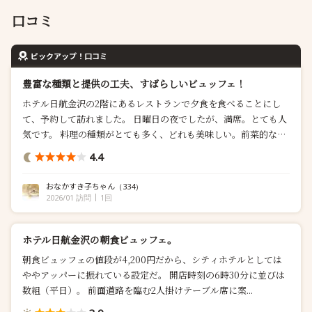
口コミ
ピックアップ！口コミ
豊富な種類と提供の工夫、すばらしいビュッフェ！
ホテル日航金沢の2階にあるレストランで夕食を食べることにし
て、予約して訪れました。 日曜日の夜でしたが、満席。とても人
気です。 料理の種類がとても多く、どれも美味しい。前菜的なも
のも美味しくて楽しめました。 ビュッフェといえど、ホテルの食
4.4
事として高いクオリティがあり、きちんと作られていて食べや...
おなかすき子ちゃん
（334）
2026/01 訪問
1回
ホテル日航金沢の朝食ビュッフェ。
朝食ビュッフェの値段が4,200円だから、シティホテルとしては
ややアッパーに振れている設定だ。 開店時刻の6時30分に並びは
数組（平日）。 前面道路を臨む2人掛けテーブル席に案...