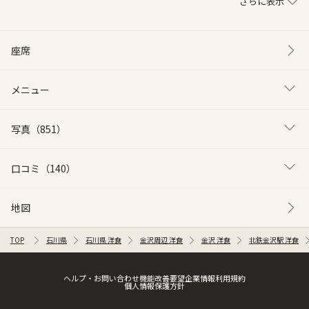
さらに表示
座席
メニュー
写真
（851）
口コミ
（140）
地図
TOP
石川県
石川県 洋食
金沢周辺 洋食
金沢 洋食
北鉄金沢駅 洋食
ヘルプ・お問い合わせ
機能改善要望
企業情報
利用規約
個人情報保護方針