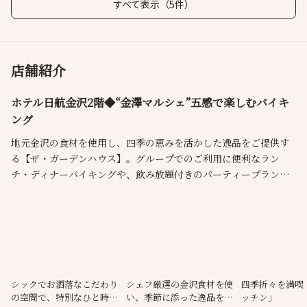
すべて表示（5件）
店舗紹介
ホテル日航金沢2階◆“金澤マルシェ”五感で楽しむバイキ
ング
地元金沢の食材を使用し、四季の恵みを活かした逸品をご提供す
る【ザ・ガーデンハウス】。グループでのご利用に便利なラン
チ・ディナーバイキングや、飲み放題付きのパーティープランも
各種ご用意しております。広々とした店内には、シェフおすすめ
の料理を出来立てで楽しめる「ライブキッチン」も完備。臨場感
たっぷりの調理風景もお楽しみいただけます。大切な方々と、贅
を尽くした逸品の数々を、心ゆくまでご堪能ください。
シックでお洒落なこだわり
シェフ厳選の金沢食材を使
四季折々を満喫
の空間で、特別なひと時を
い、季節に添った逸品をご
ッチン」