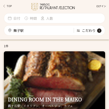
ログイン
TOP
日付
時間
人数
舞子駅
こだわり
1
1件
DINING ROOM IN THE MAIKO
霞ケ丘駅 / イタリアン、オーベルジュ、カフェ