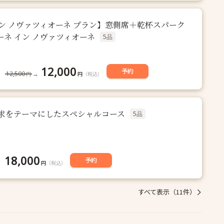
ン ノヴァツィオーネ プラン】窓側席＋乾杯スパーク
ネ イン ノヴァツィオーネ
5品
12,000
予約
12,500
→
円
（税込）
円
求をテーマにしたスペシャルコース
5品
18,000
予約
円
（税込）
すべて表示（11件）