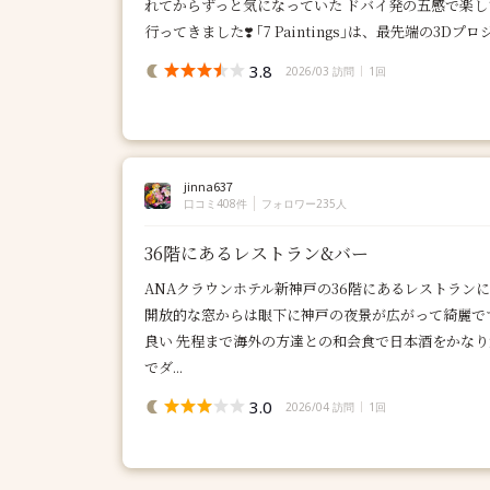
れてからずっと気になっていた ドバイ発の五感で楽し
行ってきました❣️ ｢7 Paintings｣は、最先端の3Dプロジ.
3.8
2026/03 訪問
1回
jinna637
口コミ408件
フォロワー235人
36階にあるレストラン&バー
ANAクラウンホテル新神戸の36階にあるレストランに併
開放的な窓からは眼下に神戸の夜景が広がって綺麗で
良い 先程まで海外の方達との和会食で日本酒をかな
でダ...
3.0
2026/04 訪問
1回