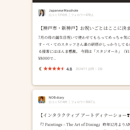
Japanese Masshole
口コミ1310件
フォロワー478人
【神戸市・新神戸】お祝いごとはここに決
7月の母の誕生日祝いで使わせてもらってめっちゃ気
す・べ・てのスタッフさん達の研修がしっかりしてる
る接客にはほんま感激。 今回は「スタジオーネ」（¥1
¥8000で...
4.8
2024/11 訪問
2回
NOB diary
口コミ1214件
フォロワー3067人
【インタラクティブ アートディナーショー❣
『7 Paintings – The Art of Dining』 