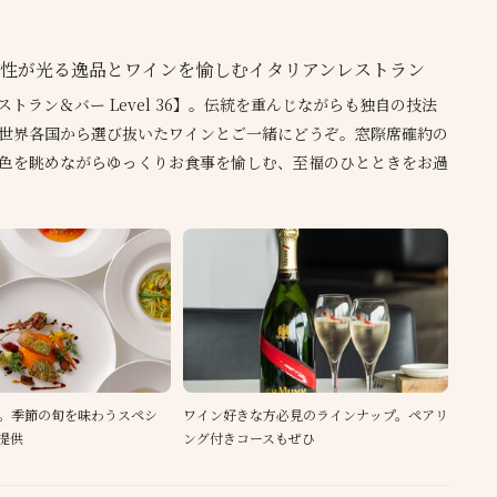
性が光る逸品とワインを愉しむイタリアンレストラン
トラン＆バー Level 36】。伝統を重んじながらも独自の技法
世界各国から選び抜いたワインとご一緒にどうぞ。窓際席確約の
色を眺めながらゆっくりお食事を愉しむ、至福のひとときをお過
。季節の旬を味わうスペシ
ワイン好きな方必見のラインナップ。ペアリ
提供
ング付きコースもぜひ