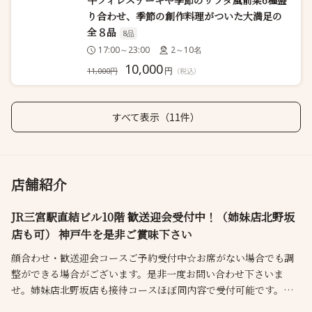
牛フィレステーキや季節のサラダ風前菜6種盛
り合わせ、季節の創作料理がついた大満足の
全８品
8品
17:00～23:00
2～10名
10,000
円
11,000円
（税込）
すべて表示（11件）
店舗紹介
JR三宮駅直結ビル10階 歓送迎会受付中！（姉妹店北野坂
店も可） 神戸牛を是非ご賞味下さい
顔合わせ・歓送迎会コースご予約受付中☆お席がない場合でも調
整ができる場合がございます。是非一度お問い合わせ下さいま
せ。姉妹店北野坂店も接待コースほぼ同内容で受付可能です。
素敵な空間で大切な方とこだわりの創作料理を堪能しませんか。