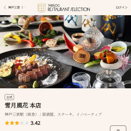
ログイン
神戸三宮（阪急）駅グルメ
公式
雪月風花 本店
神戸三宮駅（阪急） / 居酒屋、ステーキ、イノベーティブ
3.42