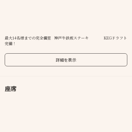
神戸牛・鉄板焼・燻製・創作料理を融合し、目で見て肌で感じる
エンターテイメント料理を体感いただけます。
大小様々なお席がありご接待、記念日、観光様々なシーンでご利
用頂けます
最大14名様までの完全個室
神戸牛鉄板ステーキ
KEGドラフト
完備！
詳細を表示
座席