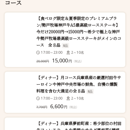
コース
【食べログ限定＆夏季限定のプレミアムプラ
ン/勢戸牧場神戸牛A5最高級ロースステーキ】
今だけ20000円→15000円～希少で極上な神戸
牛勢戸牧場最高級ロースステーキがメインのコ
ース 全８品
8品
17:00～23:00
2～10名
15,000
円
20,000円
（税込）
【ディナー】月コース兵庫県産の厳選村田牛サ
ーロインや神戸中央市場の鮮魚、自慢の燻製
料理を含む大満足の全８品
8品
17:00～23:00
2～10名
6,600
円
7,700円
（税込）
【ディナー】兵庫県夢前町産：希少部位の村田