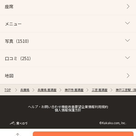
座席
メニュー
写真
（1510）
口コミ
（251）
地図
TOP
兵庫県
兵庫県 居酒屋
神戸市 居酒屋
三宮 居酒屋
神戸三宮駅（阪
ヘルプ・お問い合わせ
機能改善要望
企業情報
利用規約
個人情報保護方針
©Kakaku.com, Inc.