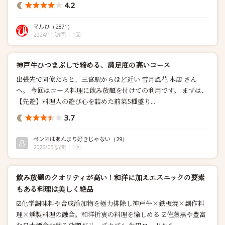
4.2
が、出てくるもの、出てくるもの、すべてが美味し...
マルひ
（2871）
2024/11 訪問
1回
神戸牛ひつまぶしで締める、満足度の高いコース
出張先で同僚たちと、三宮駅からほど近い 雪月風花 本店 さん
へ。 今回はコース料理に飲み放題を付けての利用です。 まずは、
【先遊】料理人の遊び心を詰めた前菜5種盛り...
3.7
ペンネはあんまり好きじゃない
（29）
2026/05 訪問
1回
飲み放題のクオリティが高い！和洋に加えエスニックの要素
もある料理は美しく絶品
☑️化学調味料や合成添加物を極力排除し神戸牛×鉄板焼×創作料
理×燻製料理の融合。和洋折衷の料理を愉しめる ☑️佐藤黒や豊富