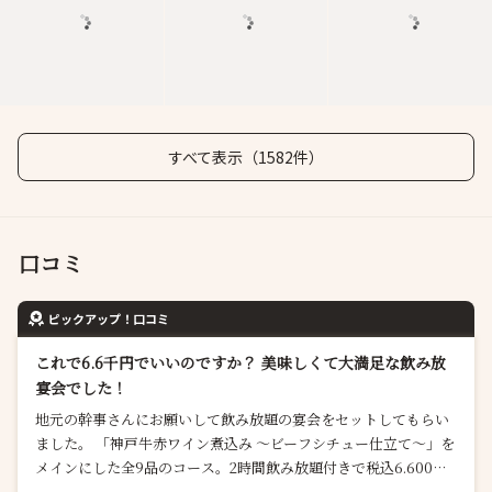
すべて表示（1582件）
口コミ
ピックアップ！口コミ
これで6.6千円でいいのですか？ 美味しくて大満足な飲み放
宴会でした！
地元の幹事さんにお願いして飲み放題の宴会をセットしてもらい
ました。 「神戸牛赤ワイン煮込み ～ビーフシチュー仕立て～」を
メインにした全9品のコース。2時間飲み放題付きで税込6.600円/
人。 正直、値段を聞いていたので全く期待していなかったのです