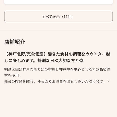
すべて表示（11件）
店舗紹介
【神戸北野/完全個室】活きた食材の調理をカウンター越
しに楽しめます。特別な日に大切な方と◎
割烹武田は神戸ならではの鮮魚と神戸牛を中心とした旬の高級食
材を使用。
都会の喧騒を離れ、ゆったりお食事をお愉しみいただけます。
情緒溢れる佇まいで店内に入ると洗練された上質な和の空間。
カウンター席からは今までの神戸にはない全く新しいダイナミッ
クで繊細な調理の様子も愉しんでいただけます。
お客様にゆっくりとした時間を過ごして頂く為、広々とした空間
をご提供致します。