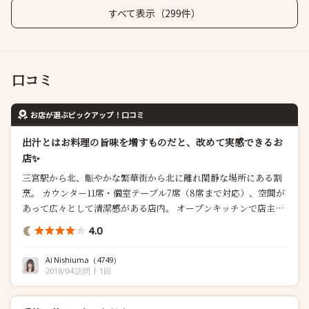
すべて表示（299件）
口コミ
お店が選ぶピックアップ！口コミ
出汁とはお料理の旨味を増すものだと、改めて実感できるお
店✨
三宮駅から北、賑やかな繁華街から北に離れ閑静な場所にある割
烹。 カウンター11席・個室テーブル7席（8席まで対応）、空間が
あって広々として清潔感がある店内。 オープンキッチンで店主さ
んが腕をふるい、お母様が丁寧に接客して下さいます。 《スペシ
4.0
ャルコース風香￥13000》 ❋先付け 春の白和え 優しいのに味わい
深い✨ ❋筍饅頭のお吸い物 筍饅頭を引き立たせるように、お...
Ai Nishiuma
（4749）
2018/04 訪問
1回