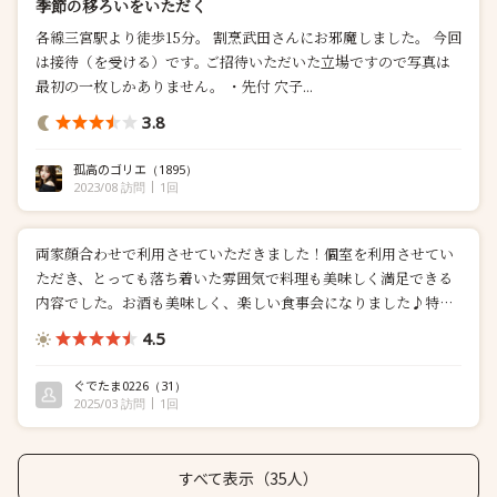
季節の移ろいをいただく
各線三宮駅より徒歩15分。 割烹武田さんにお邪魔しました。 今回
は接待（を受ける）です｡ ご招待いただいた立場ですので写真は
最初の一枚しかありません。 ・先付 穴子...
3.8
孤高のゴリエ
（1895）
2023/08 訪問
1回
両家顔合わせで利用させていただきました！個室を利用させてい
ただき、とっても落ち着いた雰囲気で料理も美味しく満足できる
内容でした。お酒も美味しく、楽しい食事会になりました♪特別
な日に...
4.5
ぐでたま0226
（31）
2025/03 訪問
1回
すべて表示（35人）