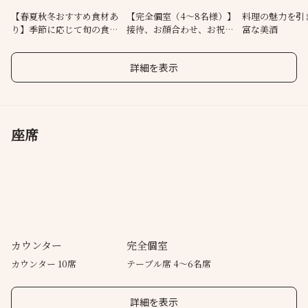
落ち着いた雰囲気の中で、寛ぎのひとときを…
【春夏秋冬おすすめ食材あ
【完全個室（4～8名様）】
料理の魅力を引
り】季節に応じて旬の食材
接待、お顔合わせ、お祝い
富な美酒
をお楽しみ
に。
詳細を表示
座席
カウンター
完全個室
カウンター 10席
テーブル席 4～6名席
詳細を表示