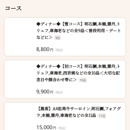
コース
◆ディナー◆【雪コース】明石鯛,本鮪,雲丹,ト
リュフ,車海老などの全9品＜普段利用・デート
などに＞
9品
8,800
円
（税込）
◆ディナー◆【初コース】明石鯛,本鮪,雲丹,ト
リュフ,車海老,西京焼などの全10品＜大切な記
念日や顔合わせ等に＞
10品
9,900
円
（税込）
【風香】A4但馬牛サーロイン,明石鯛,フォアグ
ラ,本鮪,雲丹,車海老などの全11品
11品
15,000
円
（税込）