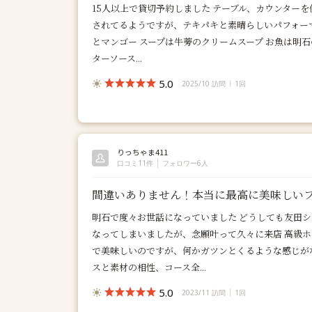
15人以上で貸切予約しました テーブル、カウンター
されてるようですが、テキパキと素晴らしいパフォー
とマンゴー スープは牛蒡のクリームスープ お魚は明
ターソース...
5.0
2025/10 訪問
1回
りっちゃま411
口コミ11件
フォロワー6人
間違いありません！本当に最高に美味しい
明石で度々お世話になっていました どうしても友田
なってしまいましたが、念願叶って久々に来店 高級
で美味しいのですが、何かガツンとくるような感じが
スと素材の相性、コース全...
5.0
2023/11 訪問
1回