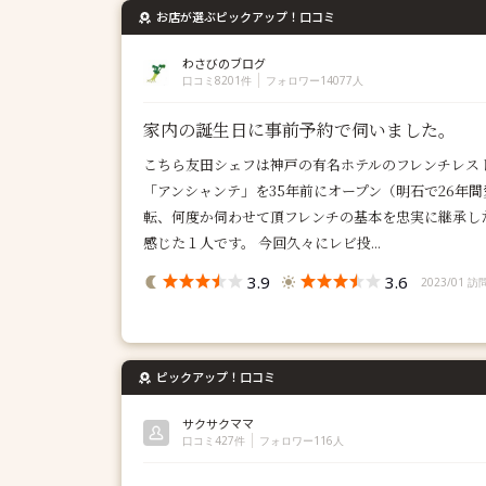
お店が選ぶピックアップ！口コミ
わさびのブログ
口コミ8201件
フォロワー14077人
家内の誕生日に事前予約で伺いました。
こちら友田シェフは神戸の有名ホテルのフレンチレス
「アンシャンテ」を35年前にオープン（明石で26年
転、何度か伺わせて頂フレンチの基本を忠実に継承し
感じた１人です。 今回久々にレビ投...
3.9
3.6
2023/01 訪
ピックアップ！口コミ
サクサクママ
口コミ427件
フォロワー116人