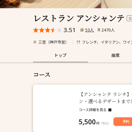
レストラン アンシャンテ
公
3.51
人
人
53
2470
三宮（神戸市営）
フレンチ、イタリアン、ワイ
トップ
座席
コース
【アンシャンテ ランチ
ン・選べるデザートまで
コース詳細を見る
5,500
予約
円
（税込）