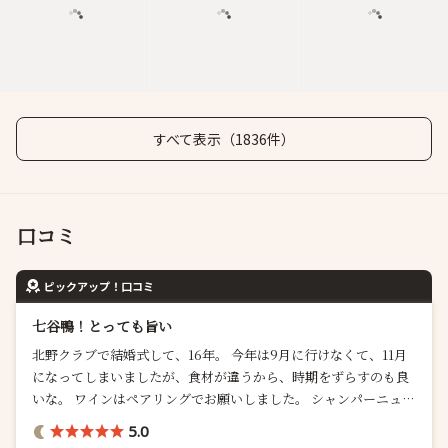
すべて表示（1836件）
口コミ
ピックアップ！口コミ
七谷鴨！とっても旨い
北野クラブで結婚式して、16年。 今年は9月に行けなくて、11月
になってしまいましたが、食材が違うから、時期をずらすのも良
いな。 ワインはペアリングでお願いしました。 シャンパーニュで
最初のアミューズ。鰤は赤ワインビネガーと醤油の漬け、柿とド
5.0
ライ蟹、ケークサレ 始まったぞー。 ボル...