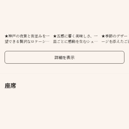
様々なシーンをエスコートし特別な時間をご演出いたしておりま
す。
ランチや個室のご利用にギフトチケットの手配やリムジン送迎な
ど特別なサービスも多数ご用意いたしております。※公式HPをご
覧ください
★神戸の夜景と街並みを一
★五感に響く美味しさ、一
★季節のデザー
望できる贅沢なロケーショ
皿ごとに感動を生むシェフ
ージを添えたご
ン
の技。
詳細を表示
座席