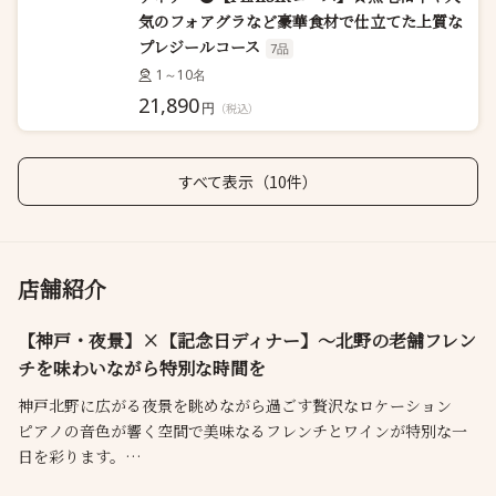
気のフォアグラなど豪華食材で仕立てた上質な
プレジールコース
7品
1～10名
21,890
円
（税込）
すべて表示（10件）
店舗紹介
【神戸・夜景】×【記念日ディナー】～北野の老舗フレン
チを味わいながら特別な時間を
神戸北野に広がる夜景を眺めながら過ごす贅沢なロケーション
ピアノの音色が響く空間で美味なるフレンチとワインが特別な一
日を彩ります。
記念日ディナーやプロポーズに重要なご接待、ご家族の集いまで