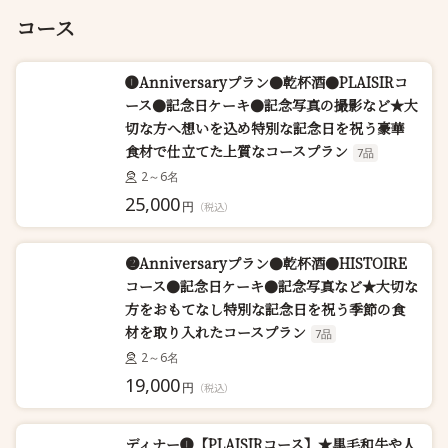
コース
❶Anniversaryプラン●乾杯酒●PLAISIRコ
ース●記念日ケーキ●記念写真の撮影など★大
切な方へ想いを込め特別な記念日を祝う豪華
食材で仕立てた上質なコースプラン
7品
2～6名
25,000
円
（税込）
❷Anniversaryプラン●乾杯酒●HISTOIRE
コース●記念日ケーキ●記念写真など★大切な
方をおもてなし特別な記念日を祝う季節の食
材を取り入れたコースプラン
7品
2～6名
19,000
円
（税込）
ディナー❶【PLAISIRコース】★黒毛和牛や人