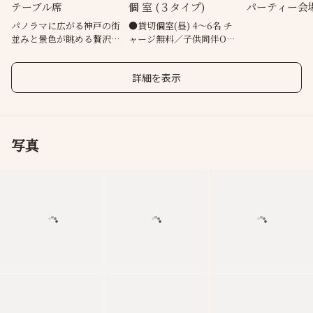
テーブル席
個 室 (３タイプ)
パーティー会
パノラマに広がる神戸の街
●貸切個室(昼) 4～6名 チ
並みと景色が眺める贅沢な
ャージ無料／子供同伴OK
ロケーション
／大人4名より受付
詳細を表示
写真