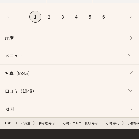
1
2
3
4
5
6
座席
メニュー
写真
（5845）
口コミ
（1048）
地図
TOP
北海道
北海道 寿司
小樽・ニセコ・積丹 寿司
小樽 寿司
小樽駅 