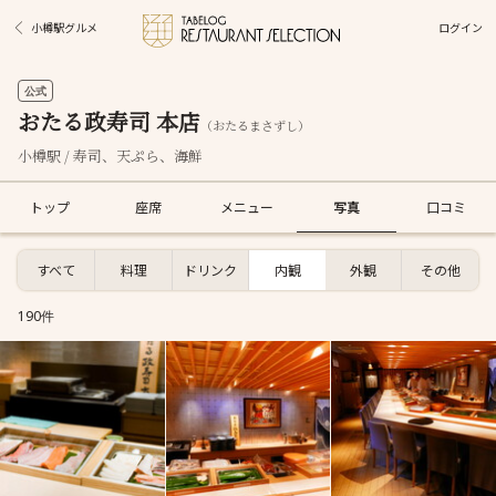
ログイン
小樽駅グルメ
公式
おたる政寿司 本店
（おたるまさずし）
小樽駅 / 寿司、天ぷら、海鮮
トップ
座席
メニュー
写真
口コミ
すべて
料理
ドリンク
内観
外観
その他
190件