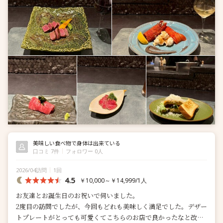
美味しい食べ物で身体は出来ている
口コミ 7件
フォロワー 0人
2026/04訪問
1回
4.5
￥10,000～￥14,999/1人
お友達とお誕生日のお祝いで伺いました。
2度目の訪問でしたが、今回もどれも美味しく満足でした。デザー
トプレートがとっても可愛くてこちらのお店で良かったなと改め