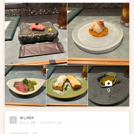
だきました。どれも調理と仕...
9
ほし0929
口コミ 1件
フォロワー 2人
2026/06訪問
1回