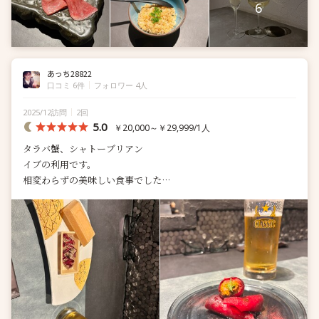
6
あっち28822
口コミ 6件
フォロワー 4人
2025/12訪問
2回
5.0
￥20,000～￥29,999/1人
タラバ蟹、シャトーブリアン
イブの利用です。
相変わらずの美味しい食事でした
オーナーさんは居なかったようですがスタッフ皆さんのもてなし
にお酒も進みました
若いお客様も居ましたが落ち着いて食事...