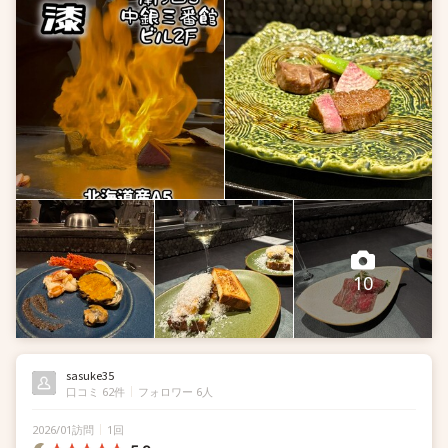
⠀
あれ？入口はどこ？？て一瞬迷ったけど⠀
⠀
ちゃんとお店ありました笑⠀
⠀
隠れ家的...
10
sasuke35
口コミ 62件
フォロワー 6人
2026/01訪問
1回