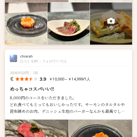
9
chiarah
口コミ 63件
フォロワー 11人
2026/01訪問
1回
3.9
￥10,000～￥14,999/1人
めっちゃコスパいい‼️
8,000円のコースをいただきました。
どれ食べてもとってもおいしかったです。サーモンのタルタルや
昆布締めのお肉、デニッシュ生地のバーガーなんかも最高でし
た。メインはもも肉のステーキにしましたが、味...