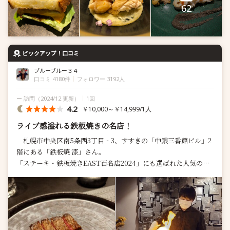
62
ピックアップ！口コミ
ブルーブルー３４
口コミ 4180件
フォロワー 3192人
ー 訪問
（2024/12 更新）
1回
4.2
￥10,000～￥14,999/1人
ライブ感溢れる鉄板焼きの名店！
札幌市中央区南5条西3丁目‐3、すすきの「中銀三番館ビル」2
階にある「鉄板焼 漆」さん。
「ステーキ・鉄板焼きEAST百名店2024」にも選ばれた人気のお
店、予約をして2人で訪問しました。
...