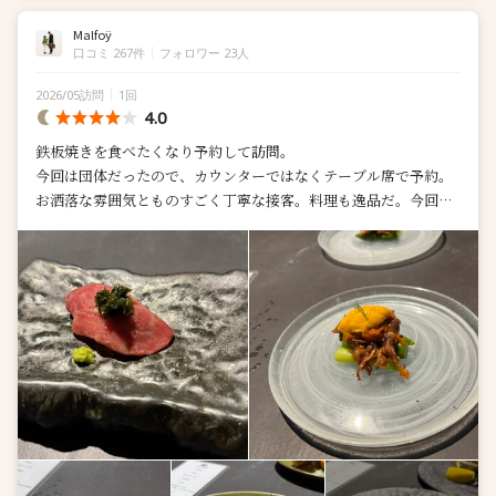
Malfoÿ
口コミ 267件
フォロワー 23人
2026/05訪問
1回
4.0
鉄板焼きを食べたくなり予約して訪問。
今回は団体だったので、カウンターではなくテーブル席で予約。
お洒落な雰囲気とものすごく丁寧な接客。料理も逸品だ。今回は
鮑のコースを注文。
最初の肉寿司で頬が...