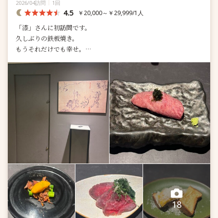
2026/04訪問
1回
4.5
￥20,000～￥29,999/1人
「漆」さんに初訪問です。
久しぶりの鉄板焼き。
もうそれだけでも幸せ。
入口はわかり辛いですが、絵が飾ってあるのが目印です。
コース
黒毛和牛の炙り寿司
本日の前菜
牛前菜
和牛デ...
18