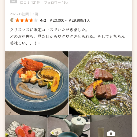
口コミ 121件
フォロワー 19人
2025/12訪問
1回
4.0
￥20,000～￥29,999/1人
クリスマスに限定コースでいただきました。
どのお料理も、見た目からワクワクさせられる。そしてもちろん
美味しい、、！
お肉はとても脂が乗っててこの量でちょうどいい。海鮮たくさん
食べられるのも嬉しい！...