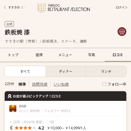
ログイン
すすきの（市営）駅グルメ
公式
鉄板焼 漆
すすきの駅（市営） / 鉄板焼き、ステーキ、海鮮
トップ
座席
メニュー
写真
口コミ
すべて
ディナー
ランチ
標準
訪問月順
いいね順
225件
フォロー中
お店が選ぶピックアップ！口コミ
DGD
口コミ 8593件
フォロワー 8337人
ー 訪問
（2022/06 更新）
1回
4.2
￥10,000～￥14,999/1人