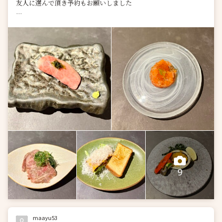
友人に選んで頂き予約もお願いしました
鮑付きの鉄板焼きコースを
牛の握りからスタート
デザート入れて9品です
ボリュームもあり大満足です
シェフもスタッフも若い...
9
maayu53