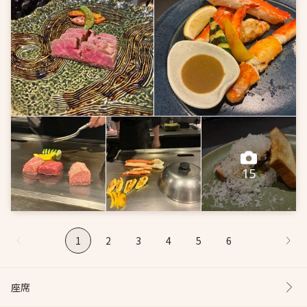
こちらは初めての訪問となりましたが
最高に楽し...
15
1
2
3
4
5
6
座席