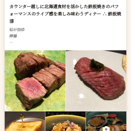
カウンター越しに北海道食材を活かした鉄板焼きのパフ
ォーマンスのライブ感を楽しみ味わうディナー ∴ 鉄板焼
漆
絵が目印
押扉
鉄板焼 漆の入店時、ロールプレイングゲームを思い出したのです
が、
謎解き要素みたいなこの感じワクワクする人もいるのではないで
しょうか。
嫌いでは無いこの隠れ家の感じに押す感...