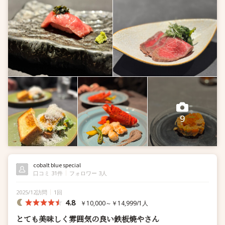
もう少しサービスが良ければ
も...
9
cobalt blue special
口コミ 31件
フォロワー 3人
2025/12訪問
1回
4.8
￥10,000～￥14,999/1人
とても美味しく雰囲気の良い鉄板焼やさん