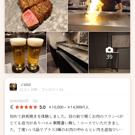
39
Ｊ1010
口コミ 23件
フォロワー 3人
2026/06訪問
1回
5.0
￥10,000～￥14,999/1人
初めて鉄板焼きを体験しました。目の前で焼くお肉のフランベが
とても迫力がありバエル事間違い無し！コースでいただきまし
た、丁度いい5品でプラス3種のお肉の中からヒレ肉を追加でいた