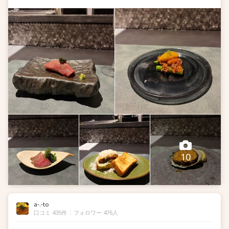
て思いました。割とリーズナブルなお値段な...
10
a-.-to
口コミ 435件
フォロワー 476人