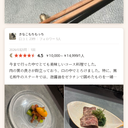
きなこもちもっち
口コミ 23件
フォロワー 5人
2026/03訪問
1回
4.5
￥10,000～￥14,999/1人
今まで行った中でとても美味しいコース料理でした。
肉の質の良さが際立っており、口の中でとろけました。特に、黒
毛和牛のステーキでは、泡醤油をゼラチンで固めたものを一緒に
食べるとこれまた絶品。
また、...