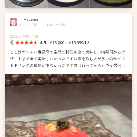
こうじ3588
口コミ 47件
フォロワー 22人
2026/04訪問
1回
4.5
￥15,000～￥19,999/1人
ここはオシャレ度最高の空間で料理も全て美味しい肉寿司からデ
ザートまで全て美味しいかったですお酒を飲む人が多いのかソフ
トドリンクの種類が少なかったです肉は行ってからも色々選べて
食べ比べできたのは嬉しかっ...