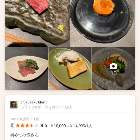
10
chikusaku blanc
口コミ 291件
フォロワー 156人
2026/01訪問
1回
3.5
￥10,000～￥14,999/1人
初めての漆さん