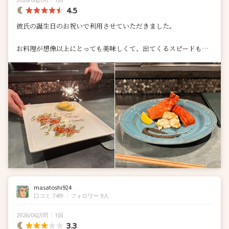
4.5
彼氏の誕生日のお祝いで利用させていただきました。
お料理が想像以上にとっても美味しくて、出てくるスピードも量
も丁度良かったです。
お店の雰囲気もよく、バースデープレートのサービスもとても素
敵で...
masatoshi924
口コミ 74件
フォロワー 9人
2026/06訪問
1回
3.3