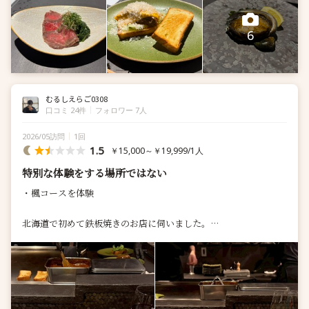
6
むるしえらご0308
口コミ 24件
フォロワー 7人
2026/05訪問
1回
1.5
￥15,000～￥19,999/1人
特別な体験をする場所ではない
・楓コースを体験
北海道で初めて鉄板焼きのお店に伺いました。
▪️味について
→素人が作る料理に毛が生えた程度
・メインの肉や海老の火入れや温度管理が雑でこだわりを全く感
じられない、ま...