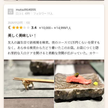
mutsu09140305
口コミ 43件
フォロワー 11人
2026/01訪問
1回
3.4
￥10,000～￥14,999/1人
美しく美味しい！
友人の誕生日で鉄板焼を検索。夜のコースで1万円くらいを探すも
なく、あらゆる検索からたどり着いたこのお店。お店につくと隠
れ家的な入口ドアを開けると素敵な空間が広がっていた。カウン
ターに通されコース提供が...