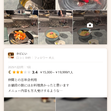
6
かどにい
口コミ 84件
フォロワー 41人
2025/12訪問
1回
3.4
￥15,000～￥19,999/1人
仲間との忘年会利用
お値段の割にはお料理良かったと思います
メニュー内容も万人受けするような
内容だったのでそこまで外さないかと！
お店のカテゴリー的に