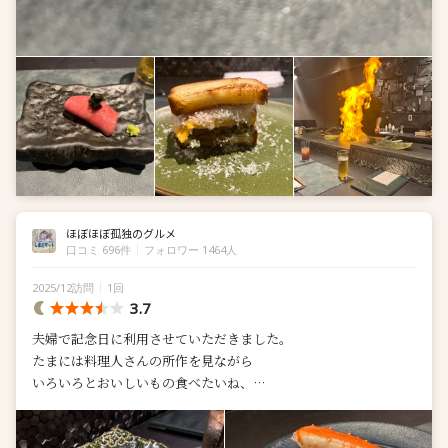
ほぼほぼ孤独のグルメ
口コミ 696件
フォロワー 1464人
2025/12訪問
1回
3.7
夫婦で記念日に利用させていただきました。
たまには料理人さんの所作を見ながら
いろいろとおいしいもの食べたいね、
ということで鉄板焼きへ。