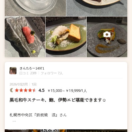
9
きんたろー14971
口コミ 23件
フォロワー 7人
2026/03訪問
1回
4.5
￥15,000～￥19,999/1人
黒毛和牛ステーキ、鮑、伊勢エビ堪能できます☺️
札幌市中央区『鉄板焼 漆』さん⠀
⠀
すすきの南5西3 中通りにある中銀三番館ビルの2階⠀