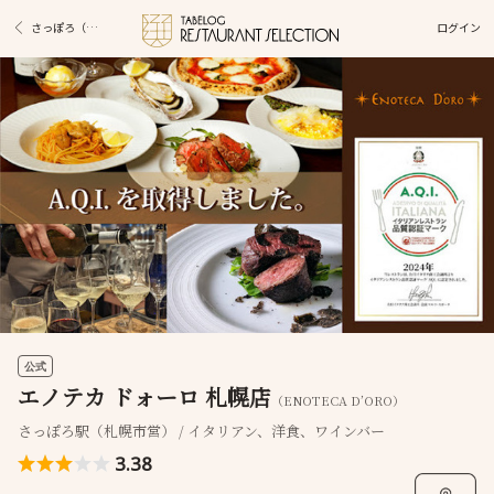
ログイン
さっぽろ（札幌市営）駅グルメ
公式
エノテカ ドォーロ 札幌店
（ENOTECA D’ORO）
さっぽろ駅（札幌市営） / イタリアン、洋食、ワインバー
3.38