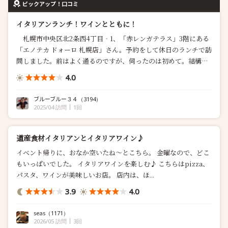
ピックアップ！口コミ
イタリアンランチ！ワインとともに！
札幌市中央区北2条西4丁目‐1、「赤レンガテラス」3階にある
「エノテカ ドォーロ 札幌店」さん。予約をして休日のランチで訪
問しました。前はよく通るのですが、伺ったのは初めて。結構店
内は広いんですね。 「ランチ PranzoC」（3,500円）を予約し
4.0
ておきました。 ピッツア・パスタは選ぶ...
ブルーブルー３４
（3194）
2025/04 訪問
1回
道産食材イタリアンとイタリアワイン♪
イベント帰りに、おなか空いたね〜とこちら。 金曜なので、どこ
もいっぱいでした。 イタリアワインを楽しむ♪ こちらはpizza、
パスタ、ワインが美味しいお店。 店内は、ほ...
3.9
4.0
seas
（1171）
2026/05 訪問
3回