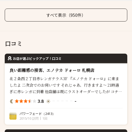
すべて表示（950件）
口コミ
お店が選ぶピックアップ！口コミ
良い距離感の接客、エノテカ ドォーロ 札幌店
北２条西２丁目赤レンガテラス3F 『エノテカ ドォーロ』に来ま
したよ 二次会でのお伺いです それじゃあ、行きますよ〜 21時過
ぎに赤レンガに到着 他店舗は既にラストオーダーでしたが コチラ
はまだ大丈夫との事 すんなりと案内され着席 何食べよかな〜 酔
3.8
-
っ払いで画像が少なくて スミマセンm(__)m まずは飲み物ですが
当然ワインです バローロは高めだったの...
パワーフェード
（2413）
2015/10 訪問
1回