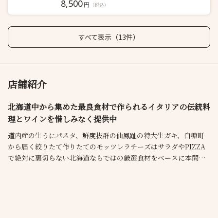
8,500
円
（税込）
すべて表示（13件）
店舗紹介
北海道中から集めた最良食材で作られるイタリアの伝統料
理とワインを惜しみなく提供中
道内産の生うにパスタ、鮮度抜群の仙鳳趾の特大生ガキ、白糠町
から届く絞りたて作りたてのモッツレラチーズはサラダやPIZZA
で絶対に裏切らない北海道ならではの厳選食材をベースに本間シ
ェフが繰り出すイタリアの伝統的な郷土料理をエノテカならでは
の豊富ないイタリアワインでおもてなし致します。