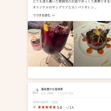
とても落ち着いた雰囲気のお店でゆっくり食事できま
オリジナルのサングリアとカンパリオレン...
つづきを読む
風味豊かな冒険家
口コミ88件
フォロワー6人
2026/03訪問
1回目
5.0
/ 1人
－