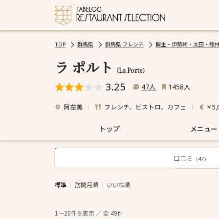
TOP
群馬県
群馬県 フレンチ
桐生・伊勢崎・太田・館林
ラ ポルト
（La Porte）
3.25
人
人
47
1458
阿左美
フレンチ、ビストロ、カフェ
￥5,
トップ
メニュー
口コミ
すべて
（47）
標準
訪問月順
いいね順
1～20
件を表示 ／ 全
49
件