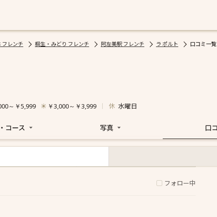
 フレンチ
桐生・みどり フレンチ
阿左美駅 フレンチ
ラ ポルト
口コミ一覧
休
水曜日
000～￥5,999
￥3,000～￥3,999
・コース
写真
口
ディナー
ランチ
フォロー中