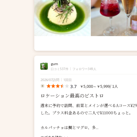
gum
口コミ537件
フォロワー349人
2026/07訪問
1回目
3.7
/ 1人
￥5,000～￥5,999
ロケーション最高のビストロ
週末に予約で訪問、前菜とメインが選べるAコース¥2
した。プラス料金あるので二人で¥11000ちょっと。
カルパッチョは鯛とマグロ、多...