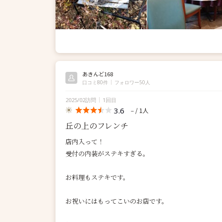
あきんど168
口コミ80件
フォロワー50人
2025/02訪問
1回目
3.6
/ 1人
－
丘の上のフレンチ
店内入って！
受付の内装がステキすぎる。
お料理もステキです。
お祝いにはもってこいのお店です。