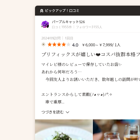
ピックアップ！口コミ
パープルキャット526
口コミ1955件
フォロワー3155人
2024/09訪問
1回目
4.0
/ 1人
￥6,000～￥7,999
プリフィックスが嬉しい❤️コスパ抜群本格
マイレビ様のレビューで保存していたお店✨
あれから何年だろう…
今回友人よりお誘いいただき、数年越しの訪問が叶いま
エントランスからして素敵(ﾉ◕ヮ◕)ﾉ*.✧
車で重厚...
つづきを読む