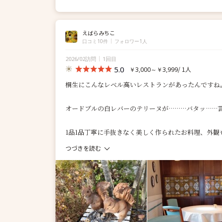
えばらみちこ
口コミ10件
フォロワー1人
2026/02訪問
1回目
5.0
/ 1人
￥3,000～￥3,999
桐生にこんなレベル高いレストランがあったんですね
オードブルの白レバーのテリーヌが………バタッ……
1品1品丁寧に手抜きなく美しく作られたお料理、外観も
つづきを読む