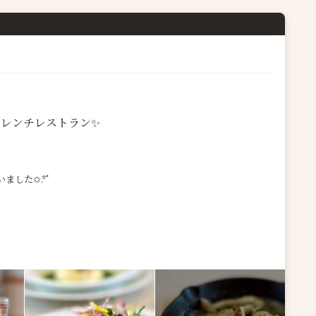
フレンチレストラン✨
した✩.*˚