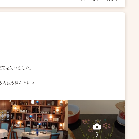
。
言葉を失いました。
内装もほんとにス...
9