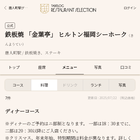
ログイン
唐人町駅グルメ
公式
鉄板焼 「金葉亭」 ヒルトン福岡シーホーク
（き
んようてい）
唐人町駅 / 鉄板焼き、ステーキ
トップ
座席
メニュー
写真
口コミ
コース
料理
ドリンク
ランチ
写真
7件
更新日 : 2025/07/22
(税込価格)
ディナーコース
※ディナーのご予約はニ部制となります。 一部は18：30までに、
二部は20：30以降にご入店ください。
※クリスマス、年末年始、特別期間は料金が異なります。詳しく