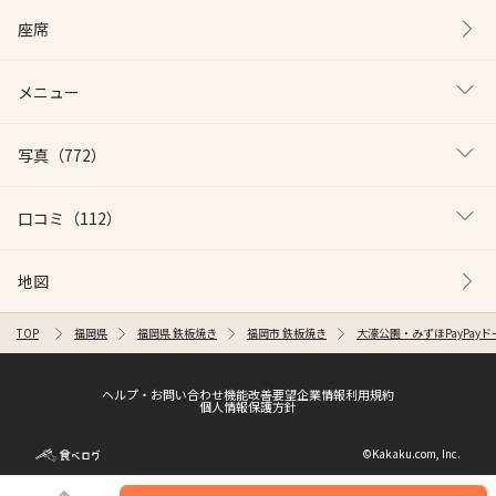
座席
メニュー
写真
（772）
口コミ
（112）
地図
TOP
福岡県
福岡県 鉄板焼き
福岡市 鉄板焼き
大濠公園・みずほPayPay
ヘルプ・お問い合わせ
機能改善要望
企業情報
利用規約
個人情報保護方針
©Kakaku.com, Inc.