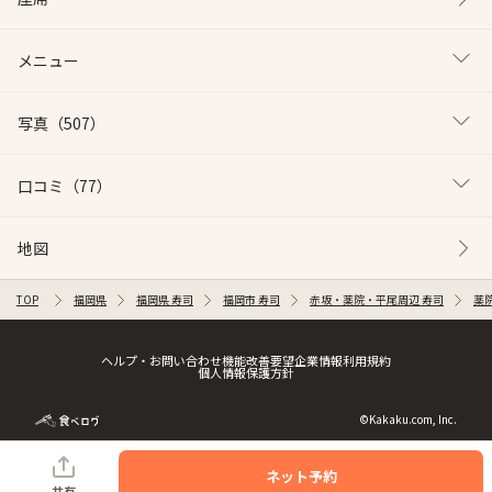
メニュー
写真
（507）
口コミ
（77）
地図
TOP
福岡県
福岡県 寿司
福岡市 寿司
赤坂・薬院・平尾周辺 寿司
薬
ヘルプ・お問い合わせ
機能改善要望
企業情報
利用規約
個人情報保護方針
©Kakaku.com, Inc.
ネット予約
共有