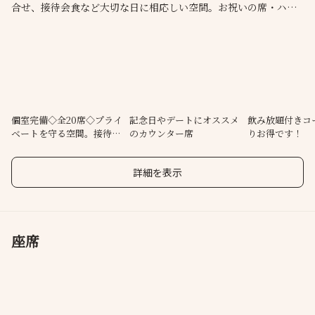
合せ、接待会食など大切な日に相応しい空間。お祝いの席・ハレ
の日にピッタリな、季節の馳走から成るコースもございます。店
内はプライベートを守る個室半個室もあり。四季の美食・美酒、
寛ぎの空間で和やかな時間をお過ごしください。当店は喫煙可能
店舗ですが換気システムを新調し配慮に努めております。
個室完備◇全20席◇プライ
記念日やデートにオススメ
飲み放題付きコ
ベートを守る空間。接待・
のカウンター席
りお得です！
会食にも
詳細を表示
座席