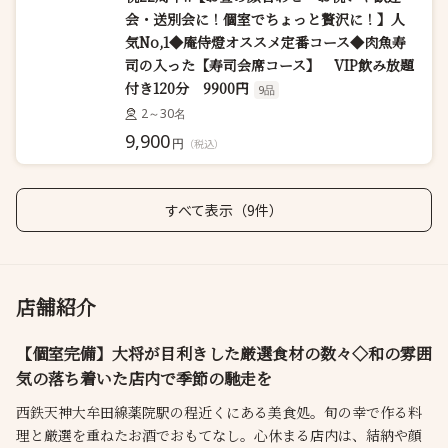
会・送別会に！個室でちょっと贅沢に！】人
気No,1◆庵侍燈オススメ定番コース◆肉魚寿
司の入った【寿司会席コース】 VIP飲み放題
付き120分 9900円
9品
2～30名
9,900
円
（税込）
すべて表示（9件）
店舗紹介
【個室完備】大将が目利きした厳選食材の数々◇和の雰囲
気の落ち着いた店内で季節の馳走を
西鉄天神大牟田線薬院駅の程近くにある美食処。旬の幸で作る料
理と厳選を重ねたお酒でおもてなし。心休まる店内は、結納や顔