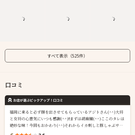
すべて表示（525件）
口コミ
お店が選ぶピックアップ！口コミ
福岡に来ると必ず顔を出させてもらっているアジトさん(^^)大将
と女将の心意気にいつも感謝(^^)❗️まずは胡麻鯖(^^)ここのタレは
絶妙な味！今回もおかわり(^^)それからイカ刺しと豚しゃぶサラ
ダにポテトサラダ！トンカツ食べてピーマン肉詰め。このピーマ