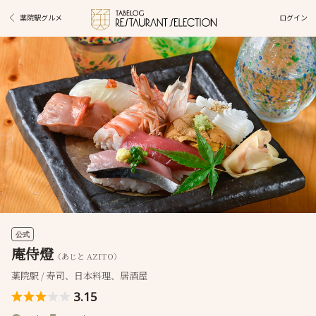
ログイン
薬院駅グルメ
公式
庵侍燈
（あじと AZITO）
薬院駅 / 寿司、日本料理、居酒屋
3.15