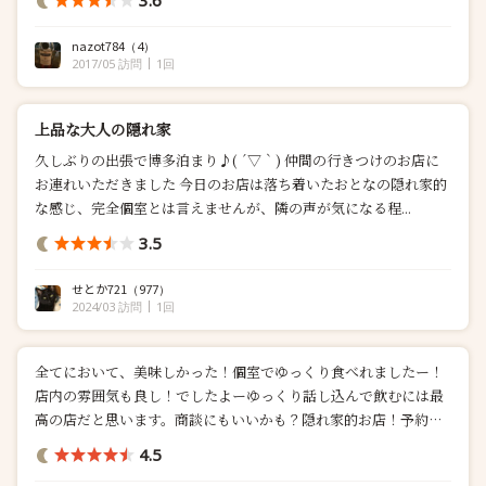
3.6
ン肉詰めもまた必ず頼むが生のピーマンにひき肉を乗せてる。 よ
く考えるとタレがどれも素晴らしく美味い(^^)❗️最後は決まってパ
nazot784
（4）
イシューアイス(^^...
2017/05 訪問
1回
上品な大人の隠れ家
久しぶりの出張で博多泊まり♪( ´▽｀) 仲間の行きつけのお店に
お連れいただきました 今日のお店は落ち着いたおとなの隠れ家的
な感じ、完全個室とは言えませんが、隣の声が気になる程...
3.5
せとか721
（977）
2024/03 訪問
1回
全てにおいて、美味しかった！個室でゆっくり食べれましたー！
店内の雰囲気も良し！でしたよーゆっくり話し込んで飲むには最
高の店だと思います。商談にもいいかも？隠れ家的お店！予約は
必須で...
4.5