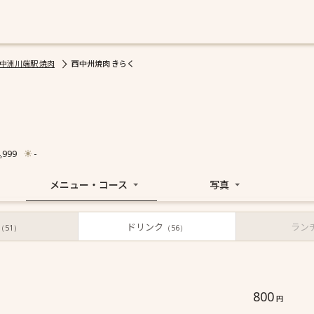
中洲川端駅 焼肉
西中州焼肉 きらく
,999
-
メニュー・コース
写真
ドリンク
ラン
（51）
（56）
更新日 : 2025/08/11
(税込価格)
800
円