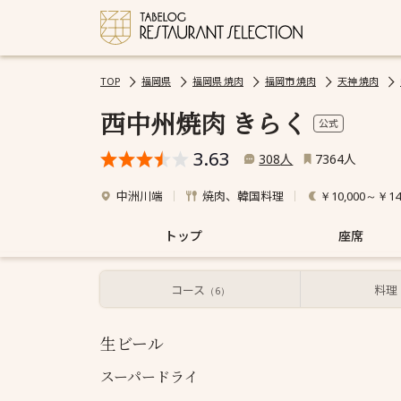
TOP
福岡県
福岡県 焼肉
福岡市 焼肉
天神 焼肉
西中州焼肉 きらく
公式
3.63
人
人
308
7364
中洲川端
焼肉、韓国料理
￥10,000～￥14
トップ
座席
コース
料理
ドリンク
（6）
生ビール
スーパードライ