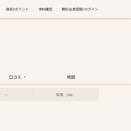
保有Vポイント
予約確認
無料会員登録/ログイン
口コミ
地図
チ
写真
（0）
（348）