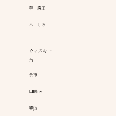
芋 魔王
米 しろ
ウィスキー
角
余市
山崎nv
響jh