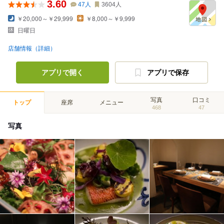
3.60
47
人
3604
人
￥20,000～￥29,999
￥8,000～￥9,999
日曜日
店舗情報（詳細）
アプリで開く
アプリで保存
写真
口コミ
トップ
座席
メニュー
468
47
写真