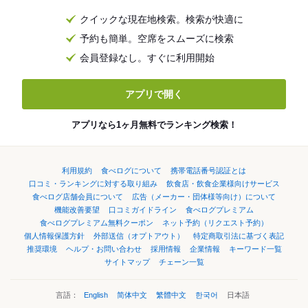
クイックな現在地検索。検索が快適に
予約も簡単。空席をスムーズに検索
会員登録なし。すぐに利用開始
アプリで開く
アプリなら1ヶ月無料でランキング検索！
利用規約
食べログについて
携帯電話番号認証とは
口コミ・ランキングに対する取り組み
飲食店・飲食企業様向けサービス
食べログ店舗会員について
広告（メーカー・団体様等向け）について
機能改善要望
口コミガイドライン
食べログプレミアム
食べログプレミアム無料クーポン
ネット予約（リクエスト予約）
個人情報保護方針
外部送信（オプトアウト）
特定商取引法に基づく表記
推奨環境
ヘルプ・お問い合わせ
採用情報
企業情報
キーワード一覧
サイトマップ
チェーン一覧
言語：
English
简体中文
繁體中文
한국어
日本語