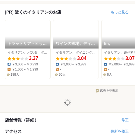
[PR] 近くのイタリアンのお店
もっと見る
トラットリア・ヒッコ
ワインの酒場。ディプ
fin,
リー
ント 天神西通り店
イタリアン、パスタ、ダイニングバー
イタリアン、ダイニングバー、ワインバー
3.37
3.04
3.07
￥3,000～￥3,999
￥3,000～￥3,999
￥2,000～￥2,999
Dinner:
Dinner:
Dinner:
￥1,000～￥1,999
-
-
Lunch:
Lunch:
Lunch:
198人
50人
8人
広告を非表示
店舗情報（詳細）
修正
アクセス
住所を修正