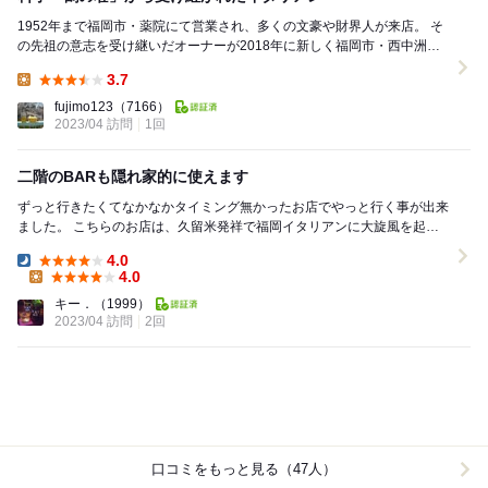
1952年まで福岡市・薬院にて営業され、多くの文豪や財界人が来店。 そ
の先祖の意志を受け継いだオーナーが2018年に新しく福岡市・西中洲に
オープンされたイタリアン。細路地を入った...
3.7
Lunch:
fujimo123
（7166）
2023/04 訪問
1回
二階のBARも隠れ家的に使えます
ずっと行きたくてなかなかタイミング無かったお店でやっと行く事が出来
ました。 こちらのお店は、久留米発祥で福岡イタリアンに大旋風を起こ
した名店サーラカリーナ出身のソムリエオーナ...
4.0
Dinner:
4.0
Lunch:
キー．
（1999）
2023/04 訪問
2回
口コミをもっと見る（47人）