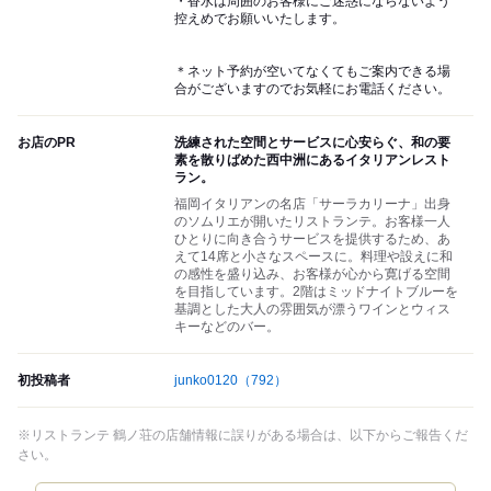
・香水は周囲のお客様にご迷惑にならないよう
控えめでお願いいたします。
＊ネット予約が空いてなくてもご案内できる場
合がございますのでお気軽にお電話ください。
お店のPR
洗練された空間とサービスに心安らぐ、和の要
素を散りばめた西中洲にあるイタリアンレスト
ラン。
福岡イタリアンの名店「サーラカリーナ」出身
のソムリエが開いたリストランテ。お客様一人
ひとりに向き合うサービスを提供するため、あ
えて14席と小さなスペースに。料理や設えに和
の感性を盛り込み、お客様が心から寛げる空間
を目指しています。2階はミッドナイトブルーを
基調とした大人の雰囲気が漂うワインとウィス
キーなどのバー。
初投稿者
junko0120
（792）
※リストランテ 鶴ノ荘の店舗情報に誤りがある場合は、以下からご報告くだ
さい。