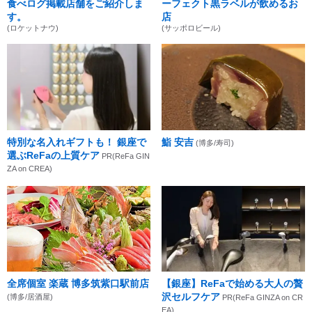
食べログ掲載店舗をご紹介しま
ーフェクト黒ラベルが飲めるお
す。
店
(ロケットナウ)
(サッポロビール)
特別な名入れギフトも！ 銀座で
鮨 安吉
(博多/寿司)
選ぶReFaの上質ケア
PR(ReFa GIN
ZA on CREA)
全席個室 楽蔵 博多筑紫口駅前店
【銀座】ReFaで始める大人の贅
沢セルフケア
(博多/居酒屋)
PR(ReFa GINZA on CR
EA)