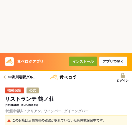
インストール
アプリで開く
中洲川端駅グルメへ
ログイン
公式
リストランテ 鶴ノ荘
(ristorante Tsurunosou)
中洲川端駅/イタリアン､ ワインバー､ ダイニングバー
このお店は店舗情報の確認が取れていないため掲載保留中です。