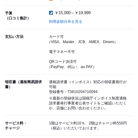
￥15,000～￥19,999
予算
（口コミ集計）
利用金額分布を見る
支払い方法
カード可
（VISA、Master、JCB、AMEX、Diners）
電子マネー不可
QRコード決済可
（PayPay、d払い、au PAY）
領収書（適格簡易請求
適格請求書（インボイス）対応の領収書発行が
書）
可能
登録番号：T3810204710094
※最新の登録状況は国税庁インボイス制度適格
請求書発行事業者公表サイトをご確認いただく
か、店舗にお問い合わせください。
サービス料・
1階はサービス料10％、2階はチャージ料550円
チャージ
（税込）いただいております。