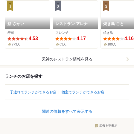
1
2
3
鮨 さかい
レストラン アレナ
焼き鳥 こと
寿司
フレンチ
焼き鳥
4.53
4.17
4.16
773人
63人
180人
天神
のレストラン情報を見る
ランチのお店を探す
子連れでランチができるお店
個室でランチができるお店
関連の情報をすべて表示する
広告を非表示