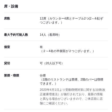
席・設備
席数
12席（カウンター4席とテーブル2つ(2～4名)ず
つございます。）
最大予約可能人数
14人（着席時）
個室
有
（２～4名の半個室が２つございます。）
貸切
可（20人以下可）
禁煙・喫煙
分煙
（1階のリストランテは禁煙、2階のバーは喫煙
できます。）
2020年4月1日より受動喫煙対策に関する法律(改
正健康増進法）が施行されており、最新の情報
と異なる場合がございますので、ご来店前に店
舗にご確認ください。