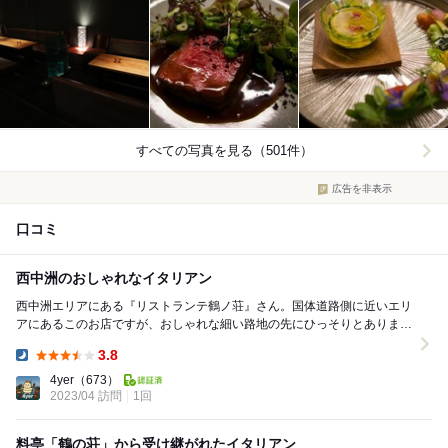
すべての写真を見る（501件）
広告を非表示
口コミ
西中洲のおしゃれなイタリアン
西中洲エリアにある『リストランテ鶴ノ荘』さん。国体道路側に近いエリ
アにあるこのお店ですが、おしゃれな細い路地の先にひっそりとありまし
た。奥ゆかしい店構えです。 店内は１階がレ...
3.8
Dinner:
4yer
（673）
2023/04 訪問
1回
料亭「鶴の荘」から受け継がれたイタリアン