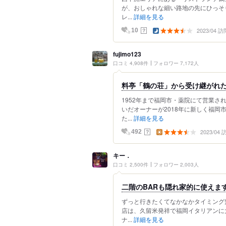
が、おしゃれな細い路地の先にひっそ
レ...
詳細を見る
2023/04 訪
？
10
fujimo123
口コミ 4,908件
フォロワー 7,172人
料亭「鶴の荘」から受け継がれ
1952年まで福岡市・薬院にて営業さ
いだオーナーが2018年に新しく福
た...
詳細を見る
2023/04
？
492
キー．
口コミ 2,500件
フォロワー 2,003人
二階のBARも隠れ家的に使えま
ずっと行きたくてなかなかタイミング
店は、久留米発祥で福岡イタリアンに
ナ...
詳細を見る