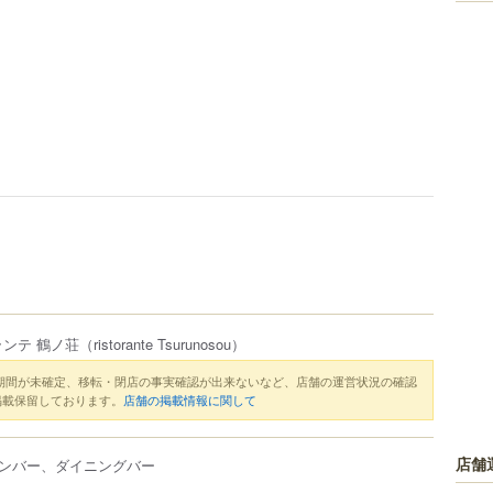
ンテ 鶴ノ荘
（ristorante Tsurunosou）
期間が未確定、移転・閉店の事実確認が出来ないなど、店舗の運営状況の確認
掲載保留しております。
店舗の掲載情報に関して
店舗
ンバー、ダイニングバー