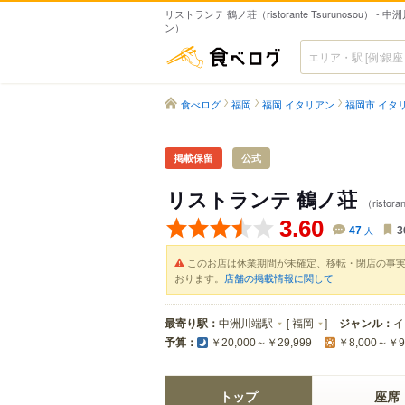
リストランテ 鶴ノ荘（ristorante Tsurunosou） -
ン）
食べログ
食べログ
福岡
福岡 イタリアン
福岡市 イタ
掲載保留
公式
リストランテ 鶴ノ荘
（ristora
3.60
47
人
3
このお店は休業期間が未確定、移転・閉店の事
おります。
店舗の掲載情報に関して
最寄り駅：
中洲川端駅
[
福岡
]
ジャンル：
イ
予算：
￥20,000～￥29,999
￥8,000～￥9
トップ
座席