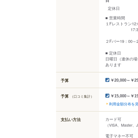
日
定休日
■ 営業時間
１Fレストラン12:00
17:30~20:
２Fバー19：00～2：
■ 定休日
日曜日（連休の場
あります
予算
￥20,000～￥29
予算
（口コミ集計）
￥15,000～￥19
利用金額分布を
カード可
支払い方法
（VISA、Master、
電子マネー不可