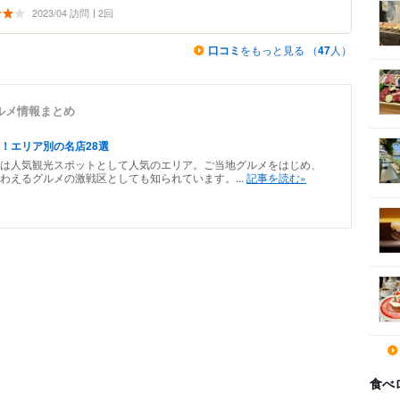
2023/04 訪問
2回
口コミ
をもっと見る （
47
人）
ルメ情報まとめ
！エリア別の名店28選
は人気観光スポットとして人気のエリア。ご当地グルメをはじめ、
わえるグルメの激戦区としても知られています。...
記事を読む»
食べ