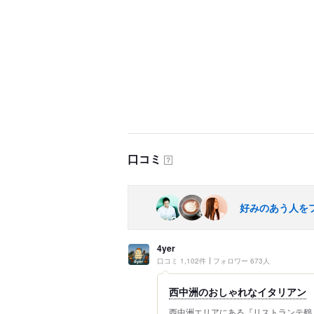
口コミ
？
好みのあう人を
4yer
口コミ 1,102件
フォロワー 673人
西中洲のおしゃれなイタリアン
西中洲エリアにある『リストランテ鶴