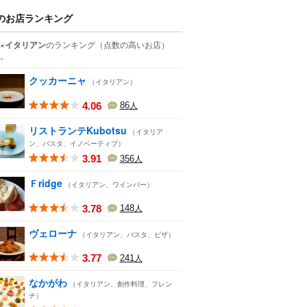
のお店ランキング
×イタリアン
のランキング
（点数の高いお店）
。
クッカーニャ
（イタリアン）
4.06
86
人
リストランテKubotsu
（イタリア
ン、パスタ、イノベーティブ）
3.91
356
人
Ｆridge
（イタリアン、ワインバー）
3.78
148
人
ヴェローナ
（イタリアン、パスタ、ピザ）
3.77
241
人
なかがわ
（イタリアン、創作料理、フレン
チ）