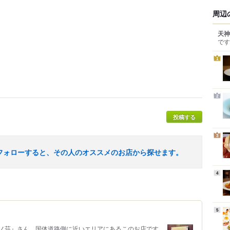
周辺
天神
です
1
2
投稿する
3
フォローすると、その人のオススメのお店から探せます。
4
5
ノ荘』さん。国体道路側に近いエリアにあるこのお店です