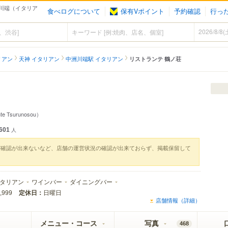
 中洲川端（イタリア
食べログについて
保有Vポイント
予約確認
行っ
リアン
天神 イタリアン
中洲川端駅 イタリアン
リストランテ 鶴ノ荘
nte Tsurunosou）
601
人
実確認が出来ないなど、店舗の運営状況の確認が出来ておらず、掲載保留して
タリアン
ワインバー
ダイニングバー
定休日：
日曜日
,999
店舗情報（詳細）
メニュー・コース
写真
468