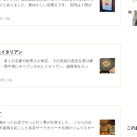
りとありました。奥ゆかしい店構えです。 店内は１階が
問
1回
たイタリアン
れ、多くの文豪や財界人が来店。 その先祖の意志を受け継
岡市・西中洲にオープンされたイタリアン。細路地を入っ
 訪問
1回
す
無かったお店でやっと行く事が出来ました。 こちらのお
この
大旋風を起こした名店サーラカリーナ出身のソムリエオー