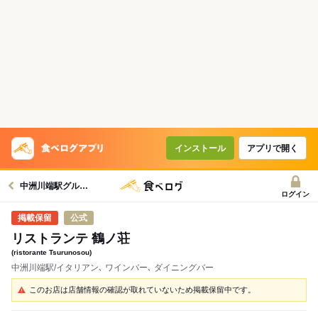
インストール
アプリで開く
中洲川端駅グルメへ
ログイン
公式
リストランテ 鶴ノ荘
(ristorante Tsurunosou)
中洲川端駅/イタリアン､ ワインバー､ ダイニングバー
このお店は店舗情報の確認が取れていないため掲載保留中です。