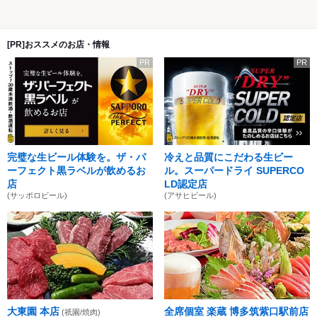
[PR]おススメのお店・情報
PR
PR
完璧な生ビール体験を。ザ・パ
冷えと品質にこだわる生ビー
ーフェクト黒ラベルが飲めるお
ル。スーパードライ SUPERCO
店
LD認定店
(サッポロビール)
(アサヒビール)
大東園 本店
全席個室 楽蔵 博多筑紫口駅前店
(祇園/焼肉)