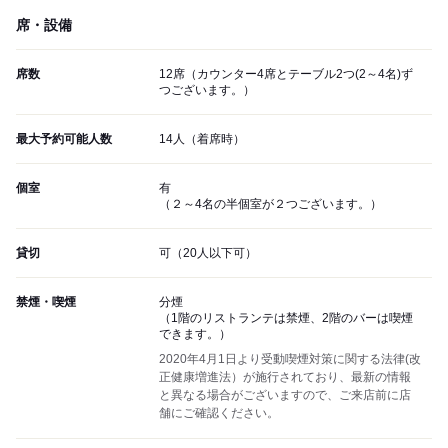
席・設備
席数
12席（カウンター4席とテーブル2つ(2～4名)ず
つございます。）
最大予約可能人数
14人（着席時）
個室
有
（２～4名の半個室が２つございます。）
貸切
可（20人以下可）
禁煙・喫煙
分煙
（1階のリストランテは禁煙、2階のバーは喫煙
できます。）
2020年4月1日より受動喫煙対策に関する法律(改
正健康増進法）が施行されており、最新の情報
と異なる場合がございますので、ご来店前に店
舗にご確認ください。