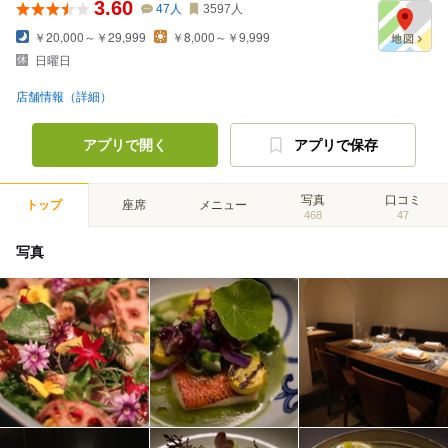
3.60
47
人
3597
人
￥20,000～￥29,999
￥8,000～￥9,999
日曜日
店舗情報（詳細）
アプリで開く
アプリで保存
写真
口コミ
トップ
座席
メニュー
468
47
写真