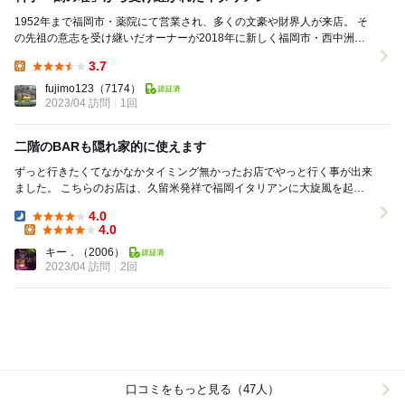
1952年まで福岡市・薬院にて営業され、多くの文豪や財界人が来店。 そ
の先祖の意志を受け継いだオーナーが2018年に新しく福岡市・西中洲に
オープンされたイタリアン。細路地を入った...
3.7
Lunch:
fujimo123
（7174）
2023/04 訪問
1回
二階のBARも隠れ家的に使えます
ずっと行きたくてなかなかタイミング無かったお店でやっと行く事が出来
ました。 こちらのお店は、久留米発祥で福岡イタリアンに大旋風を起こ
した名店サーラカリーナ出身のソムリエオーナ...
4.0
Dinner:
4.0
Lunch:
キー．
（2006）
2023/04 訪問
2回
口コミをもっと見る（47人）