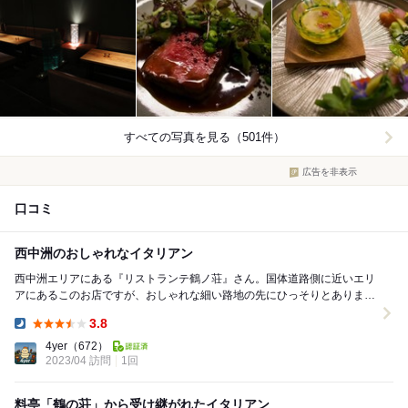
すべての写真を見る（501件）
広告を非表示
口コミ
西中洲のおしゃれなイタリアン
西中洲エリアにある『リストランテ鶴ノ荘』さん。国体道路側に近いエリ
アにあるこのお店ですが、おしゃれな細い路地の先にひっそりとありまし
た。奥ゆかしい店構えです。 店内は１階がレ...
3.8
Dinner:
4yer
（672）
2023/04 訪問
1回
料亭「鶴の荘」から受け継がれたイタリアン