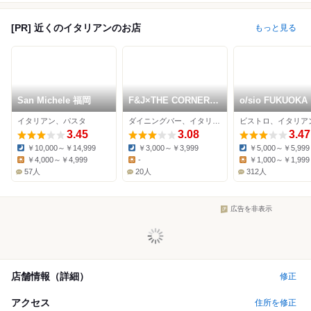
[PR] 近くのイタリアンのお店
もっと見る
San Michele 福岡
F&J×THE CORNER
o/sio FUKUOKA
ROOM
イタリアン、パスタ
ダイニングバー、イタリアン、カフェ
3.45
3.08
3.47
￥10,000～￥14,999
￥3,000～￥3,999
￥5,000～￥5,999
Dinner:
Dinner:
Dinner:
￥4,000～￥4,999
-
￥1,000～￥1,999
Lunch:
Lunch:
Lunch:
57人
20人
312人
広告を非表示
店舗情報（詳細）
修正
アクセス
住所を修正