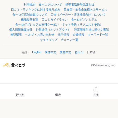
利用規約
食べログについて
携帯電話番号認証とは
口コミ・ランキングに対する取り組み
飲食店・飲食企業様向けサービス
食べログ店舗会員について
広告（メーカー・団体様等向け）について
機能改善要望
口コミガイドライン
食べログプレミアム
食べログプレミアム無料クーポン
ネット予約（リクエスト予約）
個人情報保護方針
外部送信（オプトアウト）
特定商取引法に基づく表記
推奨環境
ヘルプ・お問い合わせ
採用情報
企業情報
キーワード一覧
サイトマップ
チェーン一覧
言語：
English
简体中文
繁體中文
한국어
日本語
©Kakaku.com, Inc.
行った
保存
共有