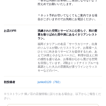
・香水は周囲のお客様にご迷惑にならないよう
控えめでお願いいたします。
＊ネット予約が空いてなくてもご案内できる場
合がございますのでお気軽にお電話ください。
お店のPR
洗練された空間とサービスに心安らぐ、和の要
素を散りばめた西中洲にあるイタリアンレスト
ラン。
福岡イタリアンの名店「サーラカリーナ」出身
のソムリエが開いたリストランテ。お客様一人
ひとりに向き合うサービスを提供するため、あ
えて14席と小さなスペースに。料理や設えに和
の感性を盛り込み、お客様が心から寛げる空間
を目指しています。2階はミッドナイトブルーを
基調とした大人の雰囲気が漂うワインとウィス
キーなどのバー。
初投稿者
junko0120
（792）
※リストランテ 鶴ノ荘の店舗情報に誤りがある場合は、以下からご報告くだ
さい。