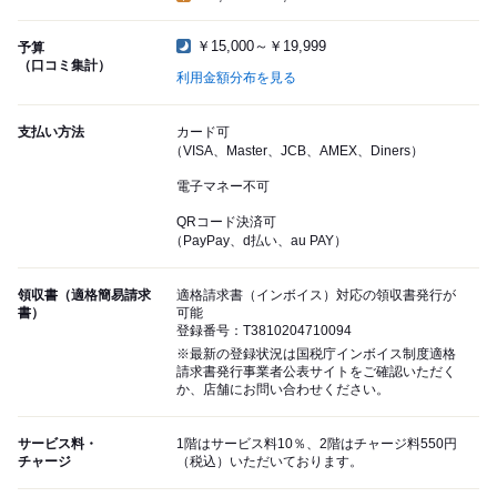
￥15,000～￥19,999
予算
（口コミ集計）
利用金額分布を見る
支払い方法
カード可
（VISA、Master、JCB、AMEX、Diners）
電子マネー不可
QRコード決済可
（PayPay、d払い、au PAY）
領収書（適格簡易請求
適格請求書（インボイス）対応の領収書発行が
書）
可能
登録番号：T3810204710094
※最新の登録状況は国税庁インボイス制度適格
請求書発行事業者公表サイトをご確認いただく
か、店舗にお問い合わせください。
サービス料・
1階はサービス料10％、2階はチャージ料550円
チャージ
（税込）いただいております。