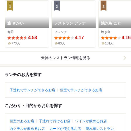
1
2
3
鮨 さかい
レストラン アレナ
焼き鳥 こと
寿司
フレンチ
焼き鳥
4.53
4.17
4.16
773人
63人
181人
天神
のレストラン情報を見る
ランチのお店を探す
子連れでランチができるお店
個室でランチができるお店
こだわり・目的からお店を探す
個室のあるお店
子連れで行けるお店
ワインが飲めるお店
カクテルが飲めるお店
カードが使えるお店
隠れ家レストラン