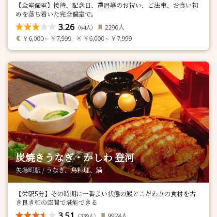
【全室個室】接待、記念日、還暦等のお祝い、ご法事、お食い初
めを落ち着いた完全個室で。
3.26
人
2296
（
人）
64
￥6,000～￥7,999
￥6,000～￥7,999
炭焼きうなぎ・かしわ 登河
矢場町駅 / うなぎ、鳥料理、鍋
【栄駅5分】その時期に一番よい状態の鰻とこだわりの食材を古
き良き和の空間で堪能できる
3.51
人
9924
（
人）
339