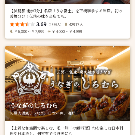
【伏見駅 徒歩3分】名店「うな富士」を正統継承する当店。初の
暖簾分け！伝統の味を当店でも。
3.69
人
42917
（
人）
1555
￥6,000～￥7,999
￥4,000～￥4,999
うなぎのしろむら
久屋大通駅 / うなぎ、日本料理、海鮮
【上質な和空間で楽しむ、唯一無二の鰻料理】旬を楽しむ日本料
理や日本酒と。個室有で会食等にも