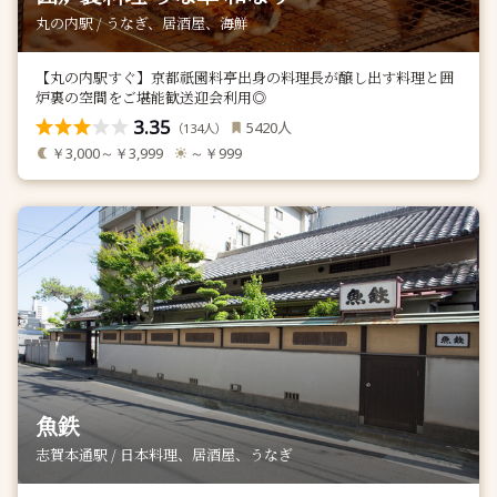
丸の内駅 / うなぎ、居酒屋、海鮮
【丸の内駅すぐ】京都祇園料亭出身の料理長が醸し出す料理と囲
炉裏の空間をご堪能歓送迎会利用◎
3.35
人
5420
（
人）
134
￥3,000～￥3,999
～￥999
魚鉄
志賀本通駅 / 日本料理、居酒屋、うなぎ