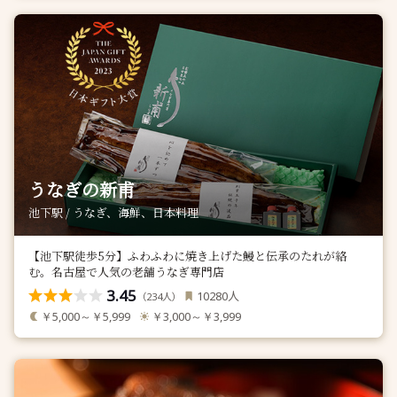
うなぎの新甫
池下駅 / うなぎ、海鮮、日本料理
【池下駅徒歩5分】ふわふわに焼き上げた鰻と伝承のたれが絡
む。名古屋で人気の老舗うなぎ専門店
3.45
人
10280
（
人）
234
￥5,000～￥5,999
￥3,000～￥3,999