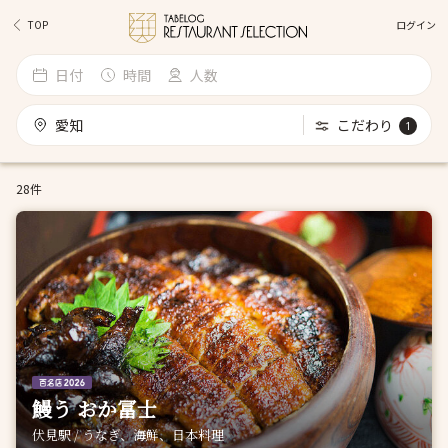
ログイン
TOP
日付
時間
人数
愛知
こだわり
1
28件
鰻う おか冨士
伏見駅 / うなぎ、海鮮、日本料理