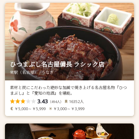
ひつまぶし名古屋備長 ラシック店
栄駅（名古屋） / うなぎ
素材と炭にこだわった絶妙な加減で焼き上げる名古屋名物『ひつ
まぶし』と『愛知の地酒』を堪能。
3.43
人
16352
（
人）
494
￥5,000～￥5,999
￥3,000～￥3,999