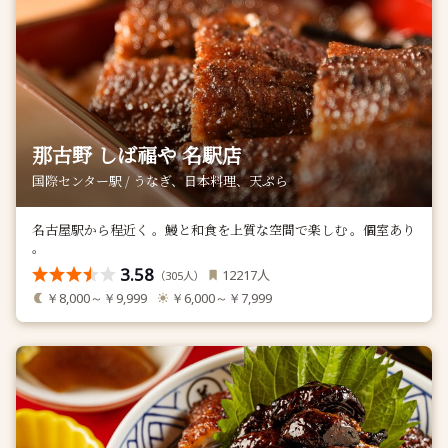
那古野 しば福や 名駅店
国際センター駅 / うなぎ、日本料理、天ぷら
名古屋駅から程近く 。鰻と和食を上質な空間で楽しむ 。個室あり
。
3.58
人
12217
（
人）
305
￥8,000～￥9,999
￥6,000～￥7,999