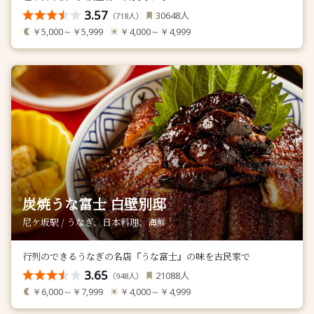
3.57
人
30648
（
人）
718
￥5,000～￥5,999
￥4,000～￥4,999
炭焼うな富士 白壁別邸
尼ケ坂駅 / うなぎ、日本料理、海鮮
行列のできるうなぎの名店『うな富士』の味を古民家で
3.65
人
21088
（
人）
948
￥6,000～￥7,999
￥4,000～￥4,999