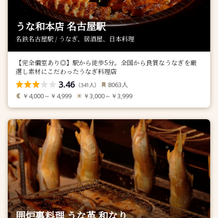
うな和本店 名古屋駅
名鉄名古屋駅 / うなぎ、居酒屋、日本料理
【完全個室あり◎】駅から徒歩5分。全国から良質なうなぎを厳
選し素材にこだわったうなぎ料理店
3.46
人
8063
（
人）
341
￥4,000～￥4,999
￥3,000～￥3,999
囲炉裏料理 うな革 和なり