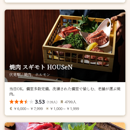
焼肉 スギモト HOUSeN
伏見駅 / 焼肉、ホルモン
当日OK。個室多数完備。洗練された個室で愉しむ、老舗が選ぶ焼
肉。
3.53
人
4799
（
人）
139
￥6,000～￥7,999
￥1,000～￥1,999