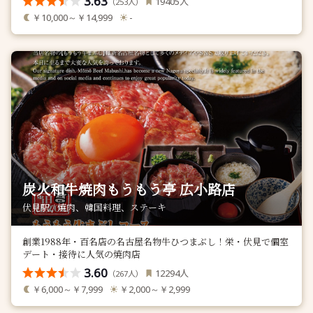
3.63
人
19405
（
人）
253
￥10,000～￥14,999
-
炭火和牛焼肉もうもう亭 広小路店
伏見駅 / 焼肉、韓国料理、ステーキ
創業1988年・百名店の名古屋名物牛ひつまぶし！栄・伏見で個室
デート・接待に人気の焼肉店
3.60
人
12294
（
人）
267
￥6,000～￥7,999
￥2,000～￥2,999