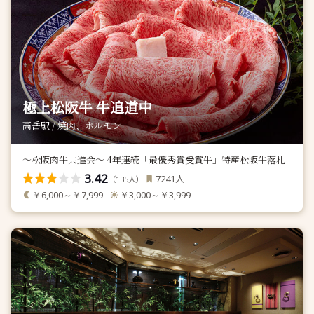
極上松阪牛 牛追道中
高岳駅 / 焼肉、ホルモン
～松阪肉牛共進会～ 4年連続「最優秀賞受賞牛」特産松阪牛落札
3.42
人
7241
（
人）
135
￥6,000～￥7,999
￥3,000～￥3,999