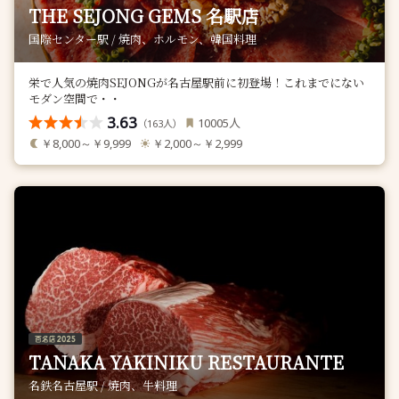
THE SEJONG GEMS 名駅店
国際センター駅 / 焼肉、ホルモン、韓国料理
栄で人気の焼肉SEJONGが名古屋駅前に初登場！これまでにない
モダン空間で・・
3.63
人
10005
（
人）
163
￥8,000～￥9,999
￥2,000～￥2,999
TANAKA YAKINIKU RESTAURANTE
名鉄名古屋駅 / 焼肉、牛料理