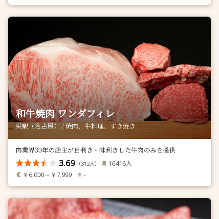
和牛焼肉 ワンダフィレ
栄駅（名古屋） / 焼肉、牛料理、すき焼き
肉業界30年の店主が目利き・味利きした牛肉のみを提供
3.69
人
16416
（
人）
312
￥6,000～￥7,999
-