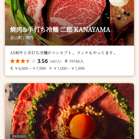
焼肉&手打ち冷麺 二郎 KANAYAMA
金山駅 / 焼肉
A5和牛と手打ち冷麺がコンセプト 。ランチもやってます 。
3.56
人
19166
（
人）
687
￥6,000～￥7,999
￥1,000～￥1,999