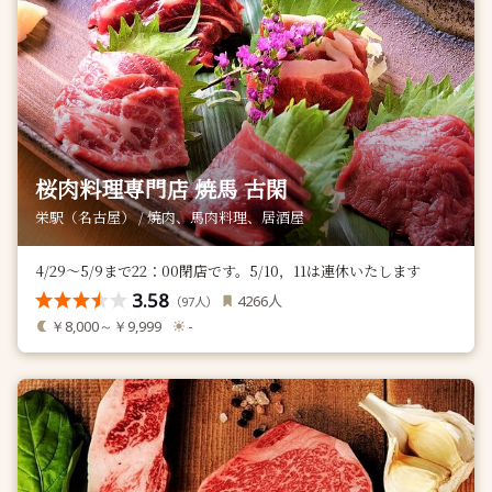
桜肉料理専門店 焼馬 古閑
栄駅（名古屋） / 焼肉、馬肉料理、居酒屋
4/29～5/9まで22：00閉店です。5/10，11は連休いたします
3.58
人
4266
（
人）
97
￥8,000～￥9,999
-