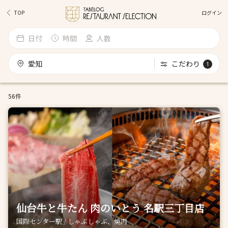
ログイン
TOP
日付
時間
人数
愛知
こだわり
1
56件
仙台牛と牛たん 肉のいとう 名駅三丁目店
国際センター駅 / しゃぶしゃぶ、焼肉