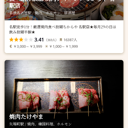
駅店
名鉄名古屋駅 / 焼肉、ホルモン、居酒屋
名駅徒歩1分！厳選焼肉食べ放題ちからや 名駅店★毎月29の日は
飲み放題半額★
3.41
人
16387
（
人）
369
￥3,000～￥3,999
￥1,000～￥1,999
焼肉たけやま
矢場町駅 / 焼肉、韓国料理、ホルモン