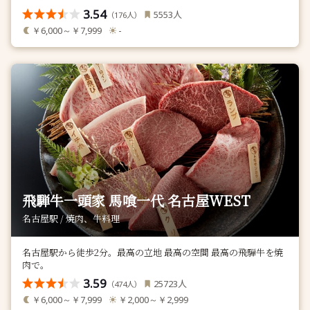
3.54
人
5553
（
人）
176
￥6,000～￥7,999
-
飛騨牛一頭家 馬喰一代 名古屋WEST
名古屋駅 / 焼肉、牛料理
名古屋駅から徒歩2分。最高の立地 最高の空間 最高の飛騨牛を焼
肉で。
3.59
人
25723
（
人）
474
￥6,000～￥7,999
￥2,000～￥2,999