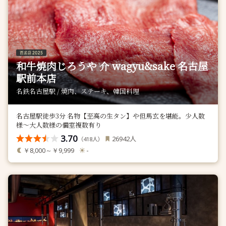
和牛焼肉じろうや 介 wagyu&sake 名古屋
駅前本店
名鉄名古屋駅 / 焼肉、ステーキ、韓国料理
名古屋駅徒歩3分 名物【至高の生タン】や但馬玄を堪能。少人数
様〜大人数様の個室複数有り
3.70
人
26942
（
人）
418
￥8,000～￥9,999
-