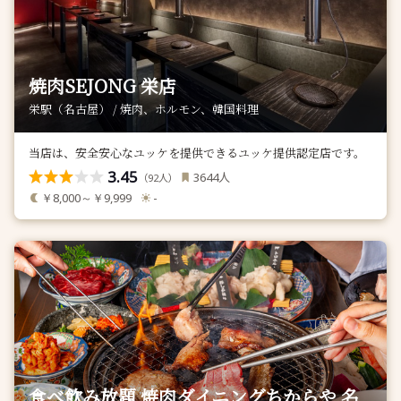
焼肉SEJONG 栄店
栄駅（名古屋） / 焼肉、ホルモン、韓国料理
当店は、安全安心なユッケを提供できるユッケ提供認定店です。
3.45
人
3644
（
人）
92
￥8,000～￥9,999
-
食べ飲み放題 焼肉ダイニングちからや 名