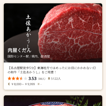
肉屋くだん
国際センター駅 / 焼肉、居酒屋
【名古屋駅徒歩5分】東海地方ではめったにお目にかかれない幻
の和牛「土佐あかうし」をご用意！
3.53
人
5122
（
人）
88
￥8,000～￥9,999
-