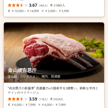
3.67
人
31883
（
人）
495
￥10,000～￥14,999
￥3,000～￥3,999
金山成吉思汗
金山駅 / ジンギスカン、焼肉、居酒屋
"成吉思汗の新基準" 流通量1%の国産羊を1頭買い。新鮮な羊肉と
ワインのマリアージュ
3.59
人
5024
（
人）
178
￥6,000～￥7,999
￥6,000～￥7,999