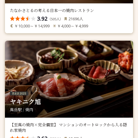
たなかさとるの考える日本一の焼肉レストラン
3.92
人
21696
（
人）
505
￥10,000～￥14,999
￥4,000～￥4,999
ヤキニク旭
高岳駅 / 焼肉
【至高の焼肉×完全個室】 マンションのオートロックから入る隠
れ家焼肉