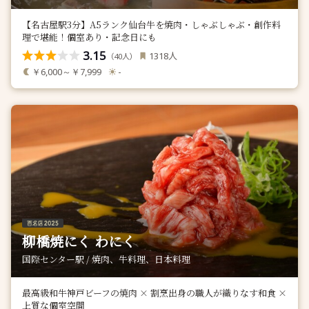
【名古屋駅3分】A5ランク仙台牛を焼肉・しゃぶしゃぶ・創作料
理で堪能！個室あり・記念日にも
3.15
人
1318
（
人）
40
￥6,000～￥7,999
-
柳橋焼にく わにく
国際センター駅 / 焼肉、牛料理、日本料理
最高級和牛神戸ビーフの焼肉 × 割烹出身の職人が織りなす和食 ×
上質な個室空間