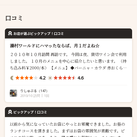
口コミ
お店が選ぶピックアップ！口コミ
湯村ワールドにハマったならば、月１だよね☆
２０１０年１０月訪問 再訪です。 今回は夜、貸切ワイン会で利用
しました。 １０月のメニュを中心に紹介したいと思います。 （持
ち込み料￥2000/本） 【メニュ】 ◆バーニャ・カウダ 赤おくら、
ヤングコーン、紫大根、ベビーキャロット、ズッキーニ、「ひ
4.2
4.6
し」なる初対面の食材をソースに絡めていただきました。 野菜は
全て三重県産の有機栽培野菜なので、フレッシュな味わい。 野菜
りしゅぶる
（147）
本来の...
2010/10 訪問
1回
ピックアップ！口コミ
以前から気になっていたお店にやっとお邪魔できました。お昼の
ランチコースを頂きました。まずはお店の雰囲気が素敵です。ピ