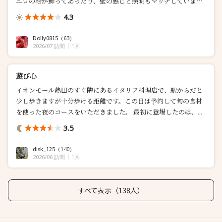
エロの絵が飾ってあったり、壁の感じと照明もマッチしていま
す。テーブルの飾り付けに感心していたら、口取り(アペリティー
4.3
ボ)が到着。箱を自分で開けた時の香ばしい香り！！お魚のフリッ
トやハム...
Dolly0815
（63）
2026/07 訪問
1回
遊び心
イオンモール熱田のすぐ隣にあるイタリア料理店で、駅からだと
少し歩きますが十分歩ける距離です。この日は予約して旬の食材
を使った夜のコースをいただきました。 最初に登場したのは、...
3.5
disk_125
（140）
2026/06 訪問
1回
すべて表示（138人）