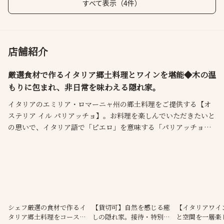
すべて表示（4件）
店舗紹介
厳選食材で作るイタリア郷土料理とワインを堪能◆木の温
もりに包まれ、非日常を味わえる隠れ家。
イタリアのエミリア・ロマーニャ州の郷土料理をご提供する【オ
ステリア イル パリアッチョ】。お料理を楽しんでいただきたいと
の思いで、イタリア語で「ピエロ」を意味する「パリアッチョ」
を店名に入れました。新鮮な旬の食材を使用した多彩なお料理を
コースでご堪能いただけます。店内は木の温もりを感じる癒しの
空間。接待や特別なシーンにも最適です。日常を忘れ、お料理と
空間を五感でお楽しみください。
シェフ厳選の食材で作るイ
【貸切可】自然を感じる癒
【イタリアワイ
タリア郷土料理をコースで
しの隠れ家。接待・特別な
と空間を一層楽