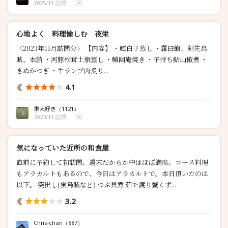
2025/11 訪問
1回
心地よく 料理愉しむ 夜栄
〈2023年11月訪問分〉 【内容】 ・鱈白子蒸し ・羅臼鰤、剣先烏
賊、本鮪 ・河豚松茸土瓶蒸し ・鰆幽庵焼き ・子持ち鮎山椒煮 ・
きぬかつぎ ・牛ランプ肉炙り...
4.1
車大好き
（1121）
2023/11 訪問
1回
気になっていた近所の和食屋
直前に予約して初訪問。週末だからか中はほぼ満席。コース料理
もアラカルトもあるので、今日はアラカルトで。本日頂いたのは
以下。 突出し(蛍烏賊など) つぶ貝煮 茹で渡り蟹くず...
3.2
Chris-chan
（887）