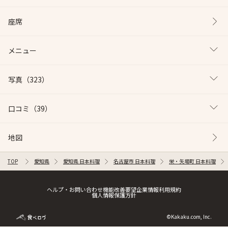
座席
メニュー
写真
（323）
口コミ
（39）
地図
TOP
愛知県
愛知県 日本料理
名古屋市 日本料理
栄・矢場町 日本料理
ヘルプ・お問い合わせ
機能改善要望
企業情報
利用規約
個人情報保護方針
©Kakaku.com, Inc.