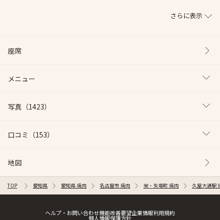
さらに表示
座席
メニュー
写真
（1423）
口コミ
（153）
地図
TOP
愛知県
愛知県 焼肉
名古屋市 焼肉
栄・矢場町 焼肉
久屋大通駅 
ヘルプ・お問い合わせ
機能改善要望
企業情報
利用規約
個人情報保護方針