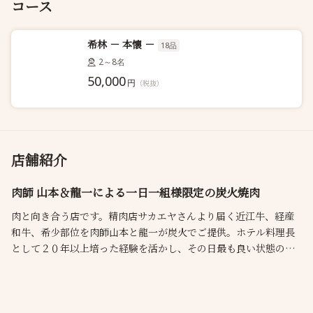
コース
希林 － 本懐 －
18品
2～8名
50,000
円
（税抜）
店舗紹介
肉師 山本＆龍一による一日一組様限定の炭火焼肉
肉と向き合う店です。精肉店サカエヤさんより届く近江牛、経産
和牛、希少部位を肉師山本と龍一が炭火でご提供。ホテル料理長
として２０年以上培った経験を活かし、その日最も良い状態の肉
を見極め、切り方や焼き方まで徹底して追及いたします。一日一
組限定の完全貸切制。静かな空間で、肉本来の魅力を存分にお楽
しみください。