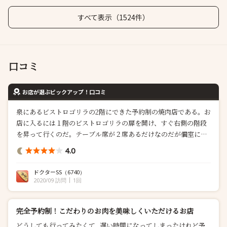
すべて表示（1524件）
口コミ
お店が選ぶピックアップ！口コミ
泉にあるビストロゴリラの2階にできた予約制の焼肉店である。お
店に入るには１階のビストロゴリラの扉を開け、すぐ右側の階段
を昇って行くのだ。テーブル席が２席あるだけなのだが個室にな
っているので誰にも邪魔されず食事に集中したいときには重宝す
4.0
る造りとなっていた。通常の焼肉屋さんとは違う高級感のある雰
囲気である。 さて今回はおまかせメニューでお願いした。単品も
ドクターSS
（6740）
あるようだがやはり初めての店は店主のおスス...
2020/09 訪問
1回
完全予約制！こだわりのお肉を美味しくいただけるお店
どうしても行ってみたくて...遅い時間になってしまったけれど予