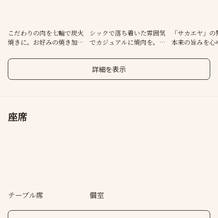
こだわりの肉を七輪で炭火
シックで落ち着いた雰囲気
「サカエヤ」の
焼きに。お好みの焼き加減
でカジュアルに焼肉を。個
本来の旨みを心
でどうぞ！
室もあります
堪能ください
詳細を表示
座席
テーブル席
個室