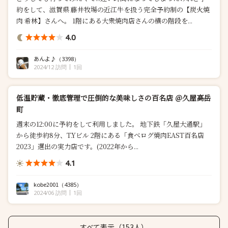
約をして、滋賀県 藤井牧場の近江牛を扱う完全予約制の【炭火焼
肉 希林】さんへ。 1階にある大衆焼肉店さんの横の階段を...
4.0
あんよ♪
（3398）
2024/12 訪問
1回
低温貯蔵・徹底管理で圧倒的な美味しさの百名店 ＠久屋高岳
町
週末の12:00に予約をして利用しました。 地下鉄「久屋大通駅」
から徒歩約8分、T.Yビル 2階にある「食べログ焼肉EAST百名店
2023」選出の実力店です。(2022年から...
4.1
kobe2001
（4385）
2024/06 訪問
1回
すべて表示（153人）