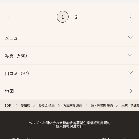
1
2
メニュー
写真
（560）
口コミ
（97）
地図
TOP
愛知県
愛知県 焼肉
名古屋市 焼肉
栄・矢場町 焼肉
栄駅（名古屋
ヘルプ・お問い合わせ
機能改善要望
企業情報
利用規約
個人情報保護方針