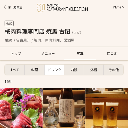
ログイン
栄（名古屋）駅グルメ
公式
桜肉料理専門店 焼馬 古閑
（コガ）
栄駅（名古屋） / 焼肉、馬肉料理、居酒屋
トップ
メニュー
写真
口コミ
すべて
料理
ドリンク
内観
外観
その他
16件