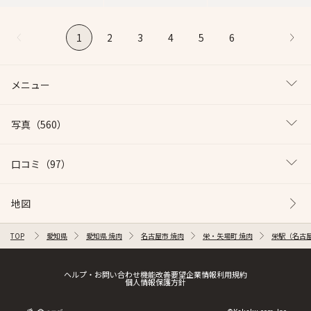
1
2
3
4
5
6
メニュー
写真
（560）
口コミ
（97）
地図
TOP
愛知県
愛知県 焼肉
名古屋市 焼肉
栄・矢場町 焼肉
栄駅（名古屋
ヘルプ・お問い合わせ
機能改善要望
企業情報
利用規約
個人情報保護方針