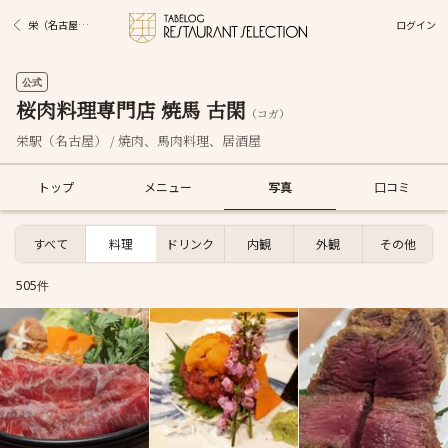
ログイン
栄（名古屋）駅グルメ
公式
桜肉料理専門店 焼馬 古閑
（コガ）
栄駅（名古屋） / 焼肉、馬肉料理、居酒屋
トップ
メニュー
写真
口コミ
すべて
料理
ドリンク
内観
外観
その他
505件