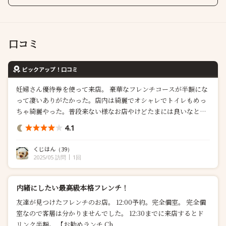
口コミ
ピックアップ！口コミ
妊婦さん優待券を使って来店。 豪華なフレンチコースが半額にな
って凄いありがたかった。店内は綺麗でオシャレでトイレもめっ
ちゃ綺麗やった。普段来ない様なお店やけどたまには良いなと思
う。 ドリンクはペアリング3種にしてみた。 まず初めに一口のお
4.1
愉しみ。一つ一つ説明してくれてワインの説明もあったけどす...
くじはん
（39）
2025/05 訪問
1回
内緒にしたい最高級本格フレンチ！
友達が見つけたフレンチのお店。 12:00予約。完全個室。 完全個
室なので客層は分かりませんでした。 12:30までに来店するとド
リンク半額。 【お勧めランチ Ch...