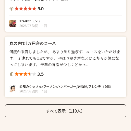
5.0
324skch
（58）
2026/07 訪問
1回
丸の内で1万円台のコース
何度か来店しましたが、 あまり飾り過ぎず、コースをいただけま
す。 子連れでもOKですが、 やはり鳴き声などはこちらが気にな
ってしまいます。 子羊の背脂が少しくどかっ...
3.5
愛知のぐっさん/ラーメン/ハンバーガー/居酒屋/フレンチ
（268）
2026/06 訪問
1回
すべて表示（110人）