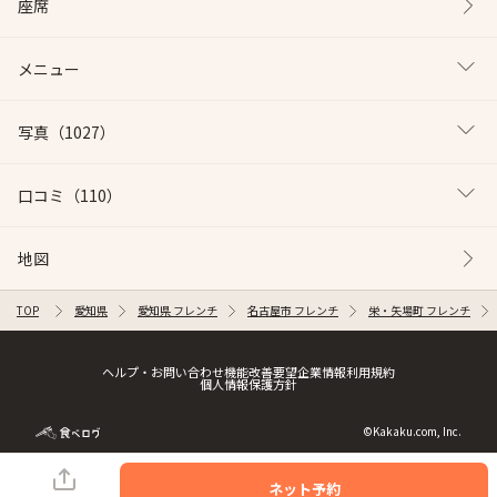
座席
メニュー
写真
（1027）
口コミ
（110）
地図
TOP
愛知県
愛知県 フレンチ
名古屋市 フレンチ
栄・矢場町 フレンチ
ヘルプ・お問い合わせ
機能改善要望
企業情報
利用規約
個人情報保護方針
©Kakaku.com, Inc.
ネット予約