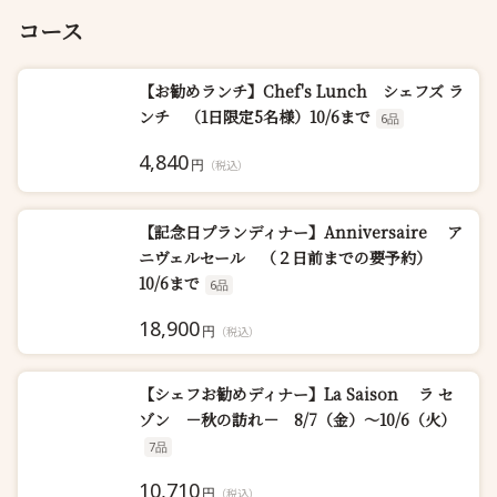
コース
【お勧めランチ】Chef's Lunch シェフズ ラ
ンチ （1日限定5名様）10/6まで
6品
4,840
円
（税込）
【記念日プランディナー】Anniversaire ア
ニヴェルセール （２日前までの要予約）
10/6まで
6品
18,900
円
（税込）
【シェフお勧めディナー】La Saison ラ セ
ゾン －秋の訪れ－ 8/7（金）～10/6（火）
7品
10,710
円
（税込）