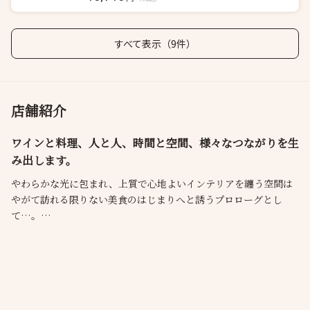
すべて表示（9件）
店舗紹介
ワインと料理、人と人、時間と空間、様々なつながりを生
み出します。
やわらかな光に包まれ、上質で心地よいインテリアを纏う空間は
やがて訪れる限りない美食のはじまりへと誘うプロローグとし
て…。
ワインと料理、人と人、時間と空間、様々なつながりを生み出
し、
『リマージュ』という名に込めた、私たちの「想像」へと昇華し
ます。
感動と癒しに想いを変えた至福のひとときが、ここにあります。