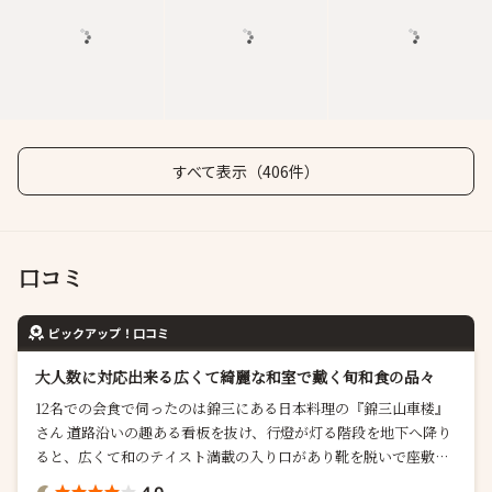
すべて表示（406件）
口コミ
ピックアップ！口コミ
大人数に対応出来る広くて綺麗な和室で戴く旬和食の品々
12名での会食で伺ったのは錦三にある日本料理の『錦三山車楼』
さん 道路沿いの趣ある看板を抜け、行燈が灯る階段を地下へ降り
ると、広くて和のテイスト満載の入り口があり靴を脱いで座敷に
あがります こちらは大人数の個室希望に対応出来る日本料理屋さ