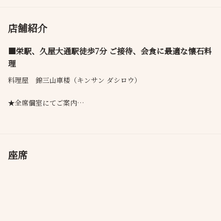
店舗紹介
■栄駅、久屋大通駅徒歩7分 ご接待、会食に最適な懐石料
理
料理屋 錦三山車楼（キンサン ダシロウ）
★全席個室にてご案内
コース料理（税サ込）
6300円
7500円
11000円
座席
※飲み放題90分2500円（税サ込）のご用意もございます。
kinsan_dashirou@yahoo.co.jp