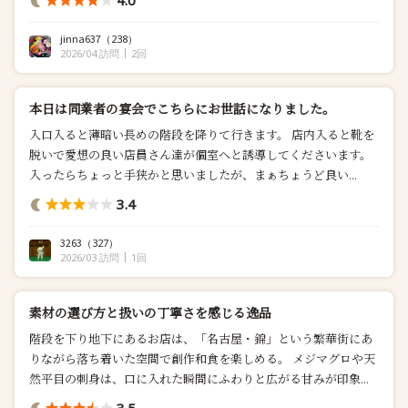
4.0
んで、海外からのお客様に喜ばれる和の趣が広がる空間...
jinna637
（238）
2026/04 訪問
2回
本日は同業者の宴会でこちらにお世話になりました。
入口入ると薄暗い長めの階段を降りて行きます。 店内入ると靴を
脱いで愛想の良い店員さん達が￼個室へと誘導してくださいます。
入ったらちょっと手狭かと思いましたが、まぁちょうど良い...
3.4
3263
（327）
2026/03 訪問
1回
素材の選び方と扱いの丁寧さを感じる逸品
階段を下り地下にあるお店は、「名古屋・錦」という繁華街にあ
りながら落ち着いた空間で創作和食を楽しめる。 メジマグロや天
然平目の刺身は、口に入れた瞬間にふわりと広がる甘みが印象...