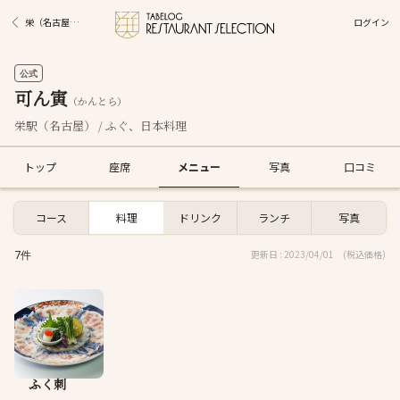
ログイン
栄（名古屋）駅グルメ
公式
可ん寅
（かんとら）
栄駅（名古屋） / ふぐ、日本料理
トップ
座席
メニュー
写真
口コミ
コース
料理
ドリンク
ランチ
写真
7件
更新日 : 2023/04/01
(税込価格)
ふく刺