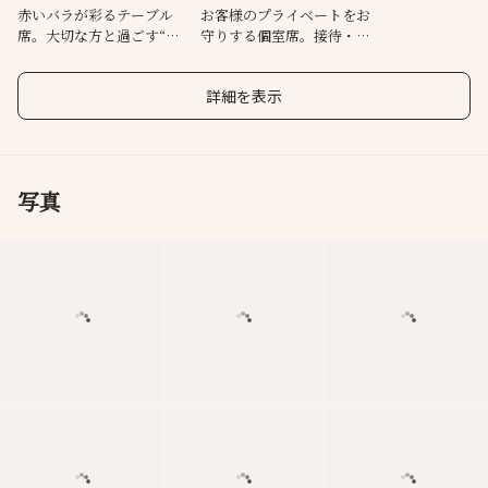
赤いバラが彩るテーブル
お客様のプライベートをお
席。大切な方と過ごす“大
守りする個室席。接待・会
人の為の時間”を是非―
食の席にも相応しい空間で
す。
詳細を表示
写真