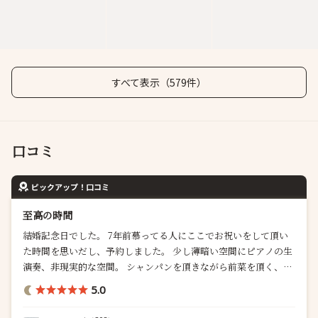
すべて表示（579件）
口コミ
ピックアップ！口コミ
至高の時間
結婚記念日でした。 7年前慕ってる人にここでお祝いをして頂い
た時間を思いだし、予約しました。 少し薄暗い空間にピアノの生
演奏、非現実的な空間。 シャンパンを頂きながら前菜を頂く、サ
ーモンのムース、サラダ、とっても上品、バジルとサーモンの風
5.0
味、美味しさが抜群、牡蠣のムニエル、僕は牡蠣があ...