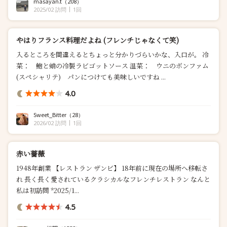
masayan.t
（208）
2025/02 訪問
1回
やはりフランス料理だよね (フレンチじゃなくて笑)
入るところを間違えるとちょっと分かりづらいかな、入口が。 冷
菜： 鮑と蛸の冷製ラビゴットソース 温菜： ウニのボンファム
(スペシャリテ) パンにつけても美味しいですね ...
4.0
Sweet_Bitter
（28）
2026/02 訪問
1回
赤い薔薇
1948年創業 【レストラン ザンビ】 18年前に現在の場所へ移転さ
れ 長く長く愛されているクラシカルなフレンチレストラン️ なんと
私は初訪問 *2025/1...
4.5