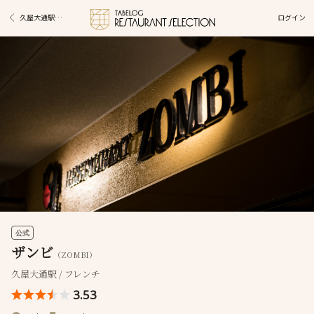
ログイン
久屋大通駅グルメ
公式
ザンビ
（ZOMBI）
久屋大通駅 / フレンチ
3.53