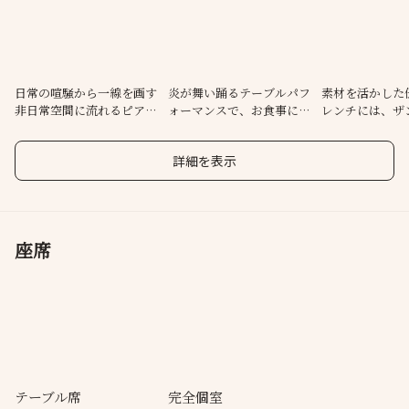
皿。
その料理に彩りを添えるのは“フランべアクション”等、
熟練のホールスタッフによるテーブルパフォーマンス…
これらによって創られる“非日常空間”は、
日常の喧騒から一線を画す
炎が舞い踊るテーブルパフ
素材を活かした
非日常空間に流れるピアノ
ォーマンスで、お食事に彩
レンチには、ザ
日常の喧騒から一線を画すもの。
の旋律―
りを
レンジを―
五感を通して愉しむ至極のひと時を是非―
詳細を表示
座席
テーブル席
完全個室