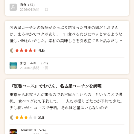
肉食
（67）
2026/04 訪問
1回
名古屋コーチンの旨味がたっぷり詰まった白濁の鶏だしおでん
は、まろやかでコクがあり、一口食べるたびにホッとするような
優しい味わいでした。素材の美味しさを引き立てる上品なだし
で、おでん...
4.6
まさーふぁー
（70）
2026/07 訪問
1回
『定番コース』でおでん、名古屋コーチンを満喫
東京からお客さんが来るので名古屋らしいもの ということで選
択。 食べログにて予約して。 二人だが掘りごたつが予約できた。
少し狭いが・ コースで予約。それほど量はいらないので ...
3.3
Denis2019
（574）