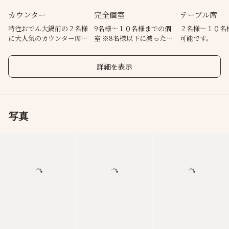
カウンター
完全個室
テーブル席
特注おでん大鍋前の２名様
9名様～１０名様までの個
２名様～１０名
に大人気のカウンター席で
室 ※8名様以下に減った場
可能です。
す♪
合は他のお席でご案内いた
します
詳細を表示
写真