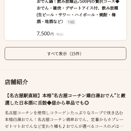
おでん鍋！飲み放題込7500円の贅沢コース◆
おでん・雑炊・デザートアイス付、飲み放題
(生ビール・サワー・ハイボール・焼酎・梅
酒・地酒など）
13品
7,500
円
（税込）
すべて表示（15件）
店舗紹介
【名古屋駅直結】本格“名古屋コーチン鶏白湯おでん”と厳
選した日本酒に舌鼓◆昼から単品でも◎
名古屋コーチンを使用しコラーゲンたっぷりなスープで炊き込む
本格白湯おでん！名古屋コーチン鶏串おでん、定番からカプレー
ゼトマトおでんなど変わり種も♪おでんが選べるコースの〆は名