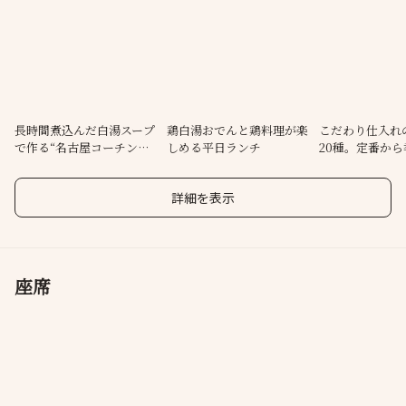
古屋コーチン卵雑炊♪こだわりの日本酒は定番から春酒、新政や
花陽浴などの希少種など多彩な銘柄全２０種◎和モダンな店内は
人気のカウンターや掘り炬燵、9～10名個室も◎ランチは鶏料理を
メインにおでん頼めるのも魅力♪土日祝は通し営業！
長時間煮込んだ白湯スープ
鶏白湯おでんと鶏料理が楽
こだわり仕入れ
で作る“名古屋コーチン白
しめる平日ランチ
20種。定番か
湯おでん”
限定品まで
詳細を表示
座席