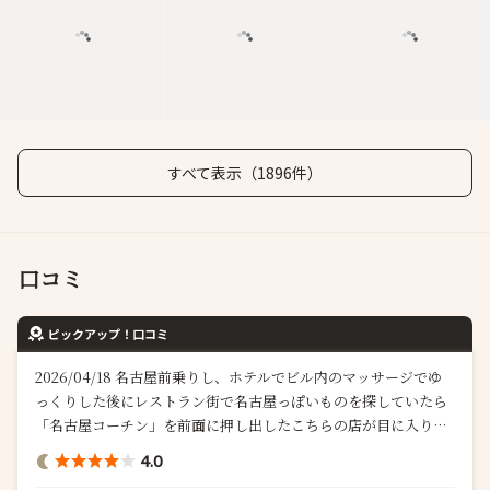
すべて表示（1896件）
口コミ
ピックアップ！口コミ
2026/04/18 名古屋前乗りし、ホテルでビル内のマッサージでゆ
っくりした後にレストラン街で名古屋っぽいものを探していたら
「名古屋コーチン」を前面に押し出したこちらの店が目に入りひ
とりご飯。店内は小さく小さな掘り炬燵式の2人席に案内された。
4.0
そこにガスコンロもあるのでかなり狭い。お汁に浸されたじゃ...