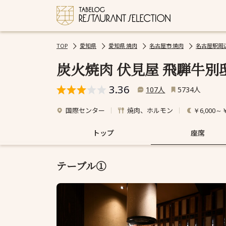
TOP
愛知県
愛知県 焼肉
名古屋市 焼肉
名古屋駅周辺
炭火焼肉 伏見屋 飛騨牛別
3.36
人
人
107
5734
国際センター
焼肉、ホルモン
￥6,000～￥
トップ
座席
テーブル①