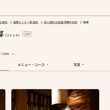
 焼肉
国際センター駅 焼肉
炭火焼肉 伏見屋 飛騨牛別邸
座席
邸
公式
（フシミヤ）
7,999
-
メニュー・コース
写真