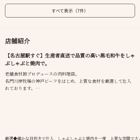
すべて表示（7件）
店舗紹介
【名古屋駅すぐ】生産者直送で品質の高い黒毛和牛をしゃ
ぶしゃぶと焼肉で。
老舗食材卸プロデュースの肉料理店。
名門川岸牧場の神戸ビーフをはじめ、上質な食材を厳選して仕入
れております。
名物「ヒレしゃぶ」は薄くスライスした3枚のヒレを重ねてしゃぶ
しゃぶする至極の逸品。部位ごとに合わせたスライスの厚みや口
の中に広がる味わいの「ひとくち」にこだわった肉料理をお楽し
みください。
厳選◆確かな目利きで仕入
しゃぶしゃぶと焼肉を一度
上質な空間で大