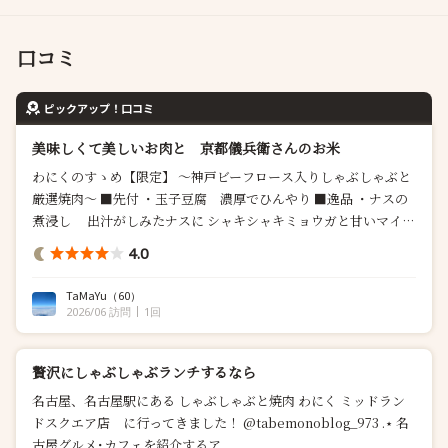
口コミ
ピックアップ！口コミ
美味しくて美しいお肉と 京都儀兵衛さんのお米
わにくのすゝめ【限定】 ～神戸ビーフロース入りしゃぶしゃぶと
厳選焼肉～ ■先付 ・玉子豆腐 濃厚でひんやり ■逸品 ・ナスの
煮浸し 出汁がしみたナスに シャキシャキミョウガと甘いマイク
ロトマトが美味しい ■しゃぶしゃぶ ・赤身 厚めでとても柔らか
4.0
い ・神戸ビーフ上ロース サシ...
TaMaYu
（60）
2026/06 訪問
1回
贅沢にしゃぶしゃぶランチするなら
名古屋、名古屋駅にある しゃぶしゃぶと焼肉 わにく ミッドラン
ドスクエア店 に行ってきました！ @tabemonoblog_973 .⋆ 名
古屋グルメ･カフェを紹介するア...