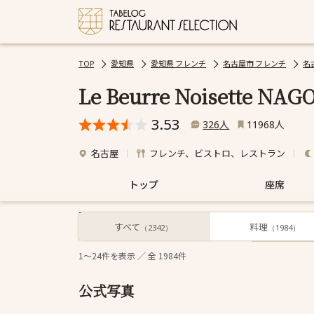
TOP
愛知県
愛知県 フレンチ
名古屋市 フレンチ
名
Le Beurre Noisette NAG
3.53
人
人
326
11968
名古屋
フレンチ、ビストロ、レストラン
トップ
座席
すべて
料理
すべて
（2342）
（1984）
1～24
件を表示 ／ 全
1984
件
公式写真