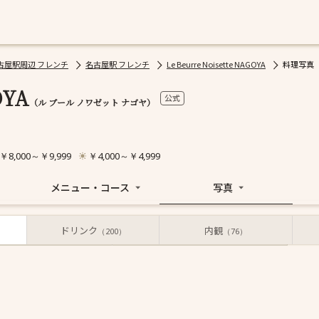
古屋駅周辺 フレンチ
名古屋駅 フレンチ
Le Beurre Noisette NAGOYA
料理写真
OYA
公式
（ル ブール ノワゼット ナゴヤ）
￥8,000～￥9,999
￥4,000～￥4,999
メニュー・コース
写真
ドリンク
内観
お店からの写真
投稿された写真
（200）
（76）