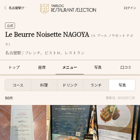
ログイン
名古屋駅グルメ
公式
Le Beurre Noisette NAGOYA
（ル ブール ノワゼット ナゴ
ヤ）
名古屋駅 / フレンチ、ビストロ、レストラン
トップ
座席
メニュー
写真
口コミ
コース
料理
ドリンク
ランチ
写真
86件
更新日 : 2026/07/28