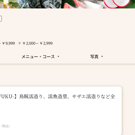
～￥9,999
￥2,000～￥2,999
メニュー・コース
写真
-FUKU-】烏賊活造り、活魚造里、サザエ活造りなど全
（税込）