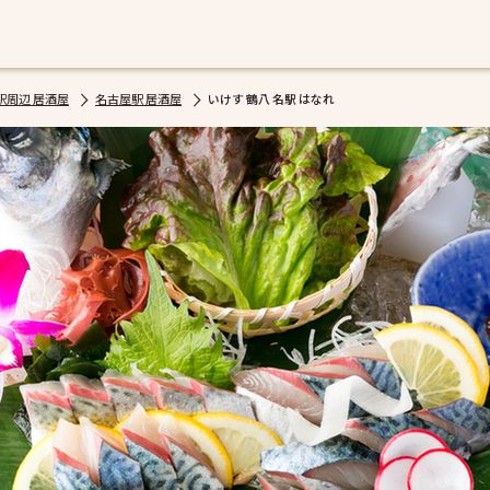
駅周辺 居酒屋
名古屋駅 居酒屋
いけす 鶴八 名駅 はなれ