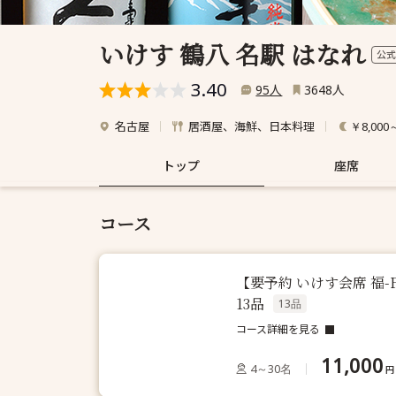
いけす 鶴八 名駅 はなれ
公式
3.40
人
人
95
3648
名古屋
居酒屋、海鮮、日本料理
￥8,000
トップ
座席
コース
【要予約 いけす会席 福
13品
13品
コース詳細を見る
11,000
4～30名
円