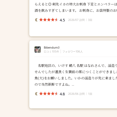
らえると◎ 剣先イカの特大お刺身 下足とエンペラーは
酒を飲みすぎてしまいます。 お刺身に、お店特製のお味
4.5
2026/07 訪問
3回
Bibendum3
口コミ105件
フォロワー106人
名駅地区の、いけす 鶴八 名駅 はなれさんで、活造
せんでしたが運良く生簀前の席につくことができまし
魚(大)をお願いしました。いかの活造りが先に来ま
ので当然新鮮ですよね。...
4.8
2026/06 訪問
1回