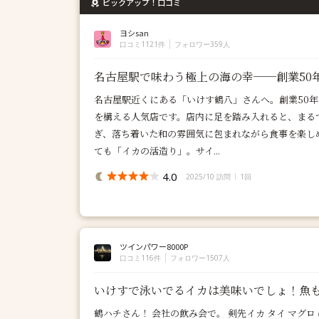
ピックアップ！口コミ
ヨシsan
口コミ1121件
フォロワー359人
名古屋駅で味わう極上の海の幸──創業50
名古屋駅近くにある「いけす鶴八」さんへ。創業50
を構える人気店です。店内に足を踏み入れると、まる
ぎ、落ち着いた和の雰囲気に包まれながら食事を楽し
ても「イカの活造り」。サイ...
4.0
2025/10 訪問
1回
ツインパワー8000P
口コミ116件
フォロワー1507人
いけすで泳いでるイカは美味いでしょ！魚
鶴ハチさん！ 会社の飲み会で。 剣先イカ タイ マグ