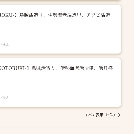
-ROKU-】烏賊活造り、伊勢海老活造里、アワビ活造
（税込）
-KOTOBUKI-】烏賊活造り、伊勢海老活造里、活貝盛
（税込）
すべて表示（5件）