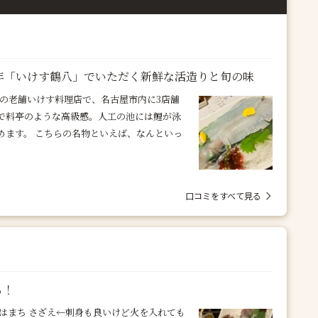
年「いけす鶴八」でいただく新鮮な活造りと旬の味
年の老舗いけす料理店で、名古屋市内に3店舗
で料亭のような高級感。人工の池には鯉が泳
めます。 こちらの名物といえば、なんといっ
口コミをすべて見る
も！
ロ はまち さざえ←刺身も良いけど火を入れても