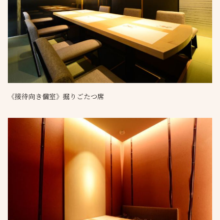
《接待向き個室》掘りごたつ席