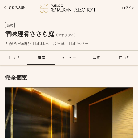
ログイン
近鉄名古屋駅グルメ
公式
酒味趣肴ささら庭
（ササラテイ）
近鉄名古屋駅 / 日本料理、居酒屋、日本酒バー
トップ
座席
メニュー
写真
口コミ
完全個室