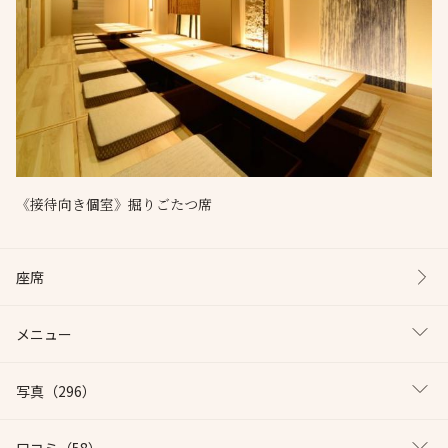
《接待向き個室》掘りごたつ席
座席
メニュー
写真
（296）
口コミ
（58）