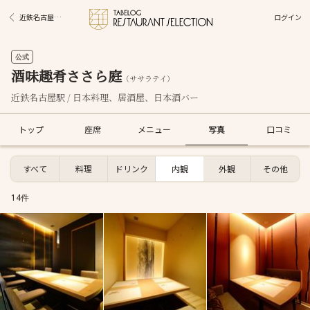
ログイン
近鉄名古屋駅グルメ
公式
酒味趣肴ささら庭
（ササラテイ）
近鉄名古屋駅 / 日本料理、居酒屋、日本酒バー
トップ
座席
メニュー
写真
口コミ
すべて
料理
ドリンク
内観
外観
その他
14件