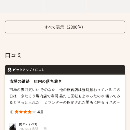
すべて表示（2300件）
口コミ
ピックアップ！口コミ
市場の雑踏 店内の落ち着き
市場の雰囲気いい そのなか 他の飲食店は昼時賑わっている この
日は きたろう場内店で寿司 昼だし回転もよかったのか 覗いてみ
るとさっと入れた カウンターの指定された場所に座る イスの下
が荷物置き 棚の間接照明がいい感じ おすすめ握り(11品) 焼酎お
4.0
湯割り 追加で二貫 二...
蘭州R
（293）
2025/03 訪問
1回