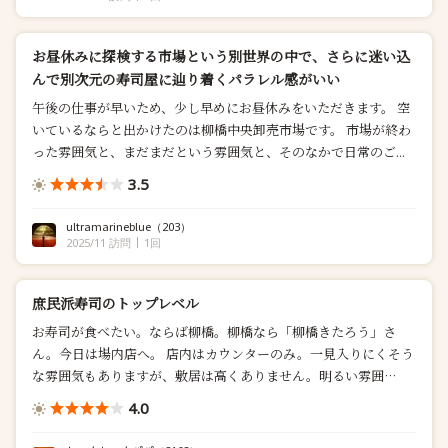
お昼休みに探検する市場という別世界の中で、さらに迷い込
んで別次元の寿司屋に辿り着くパラレル感がいい
午後の仕事が早いため、少し早めにお昼休みをいただきます。 空
いているならと出かけたのは柳橋中央卸売市場です。 市場が終わ
った雰囲気と、まだまだという雰囲気と、そのなかで日常のご...
3.5
ultramarineblue
（203）
2025/11 訪問
1回
庶民派寿司のトップレベル
お寿司が食べたい。ならば柳橋。柳橋なら「柳橋きたろう」さ
ん。今日は場内店へ。 店内はカウンターのみ。一見入りにくそう
な雰囲気もありますが、敷居は高くありません。明るい雰囲
気、...
4.0