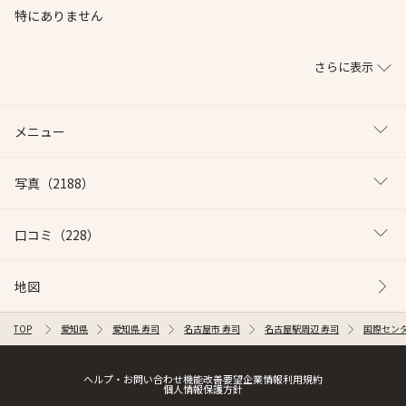
特にありません
さらに表示
メニュー
写真
（2188）
口コミ
（228）
地図
TOP
愛知県
愛知県 寿司
名古屋市 寿司
名古屋駅周辺 寿司
国際センタ
ヘルプ・お問い合わせ
機能改善要望
企業情報
利用規約
個人情報保護方針