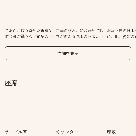
ュアルな【伊兵衛】。2つのコンセプトを併せ持ち、用途に合わせ
た幅広いシーンでご利用いただけます。
金沢から取り寄せた新鮮な
四季の移ろいに合わせて献
北陸三県の日本
旬食材が織りなす絶品の加
立が変わる珠玉の会席コー
に、地元愛知の
賀料理
ス
酒もご用意
詳細を表示
座席
テーブル席
カウンター
座敷