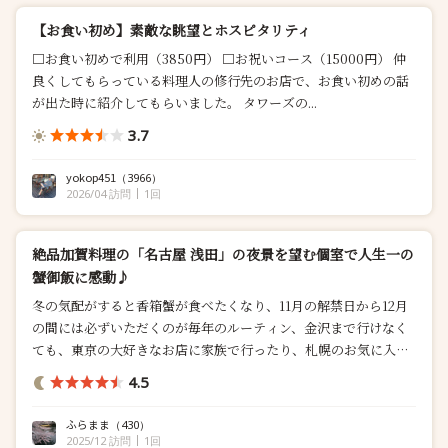
【お食い初め】素敵な眺望とホスピタリティ
□お食い初めで利用（3850円） □お祝いコース（15000円） 仲
良くしてもらっている料理人の修行先のお店で、お食い初めの話
が出た時に紹介してもらいました。 タワーズの...
3.7
yokop451
（3966）
2026/04 訪問
1回
絶品加賀料理の「名古屋 浅田」の夜景を望む個室で人生一の
蟹御飯に感動♪
冬の気配がすると香箱蟹が食べたくなり、11月の解禁日から12月
の間には必ずいただくのが毎年のルーティン、金沢まで行けなく
ても、東京の大好きなお店に家族で行ったり、札幌のお気に入り
の...
4.5
ふらまま
（430）
2025/12 訪問
1回