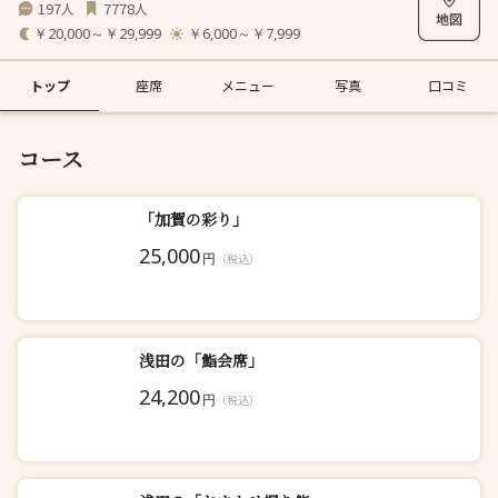
197
7778
人
人
￥20,000～￥29,999
￥6,000～￥7,999
トップ
座席
メニュー
写真
口コミ
コース
「加賀の彩り」
25,000
円
（税込）
浅田の「鮨会席」
24,200
円
（税込）