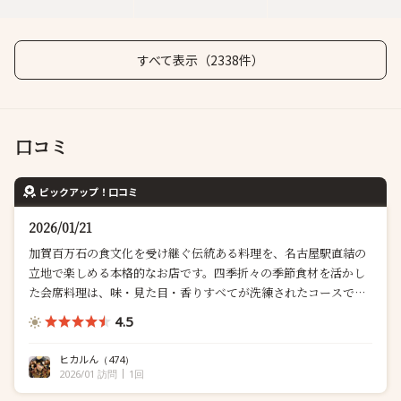
すべて表示（2338件）
口コミ
ピックアップ！口コミ
2026/01/21
加賀百万石の食文化を受け継ぐ伝統ある料理を、名古屋駅直結の
立地で楽しめる本格的なお店です。四季折々の季節食材を活かし
た会席料理は、味・見た目・香りすべてが洗練されたコースで
す。 あらかじめ予約させて頂きました。 名古屋駅の真上という便
4.5
利さながら、喧騒を忘れる落ち着いた料亭空間が広がってい...
ヒカルん
（474）
2026/01 訪問
1回