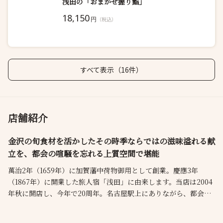
浅田の「おまかせ握り鮨」
18,150
円
（税込）
すべて表示（16件）
店舗紹介
金沢の旬食材を活かしたその時季ならではの滋味溢れる献
立を、都会の喧騒を忘れる上質空間で堪能
萬治2年（1659年）に加賀藩中荷物御用として創業。慶應3年
（1867年）に開業した旅人宿「浅田」に由来します。当店は2004
年秋に開店し、今年で20周年。名古屋駅上にありながら、都会の
喧騒を忘れさせる憩いの場として親しまれてきました。畳敷きの
個室で寛げる【浅田】と、テーブル席やカウンターを備えたカジ