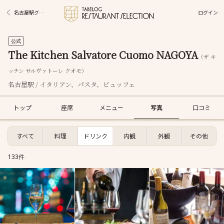
ログイン
名古屋駅グルメ
公式
The Kitchen Salvatore Cuomo NAGOYA
（ザ キ
ッチン サルヴァトーレ クオモ）
名古屋駅 / イタリアン、パスタ、ビュッフェ
トップ
座席
メニュー
写真
口コミ
すべて
料理
ドリンク
内観
外観
その他
133件